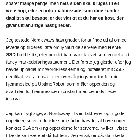
sparer mange penge, men
hvis siden skal bruges til en
webshop, eller en informationsside, som dine kunder
dagligt skal besøge, er det vigtigt at du har en host, der
giver ultrahurtige hastigheder
.
Jeg testede Nordicways hastigheder, for at finde ud af om de
levede op til deres løfte om lynhurtige servere med
NVMe
SSD holdt stik
, eller om det bare var skrevet som en del af et
fancy markedsføringsstatement. Det første jeg gjorde, efter jeg
havde uploadet mit WordPress-tema og installeret mit SSL-
certifikat, var at opsætte en overvågningsmonitor for min
hjemmeside på UptimeRobot, som måler oppetiden og
svartiden for hjemmesiden konstant med det indstillede
interval.
Jeg kan trygt sige, at Nordicway i hvert fald lever op til gode
oppetider, selvom de ikke som sådan hævder at have nogen
konkret SLA omkring oppetiderne for serverne, hvilket i visse
tilfælde kan være et dårligt tegn. Jeg er sikker på, du ikke får