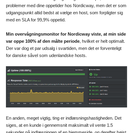
problemer med dine oppetider hos Nordicway, men det er som
udgangspunkt altid bedst at vælge en host, som forpligter sig
med en SLA for 99,9% oppetid.
Min overvågningsmonitor for Nordicway viste, at min side
var oppe 100% af den målte periode
, hvilket er helt optimalt.
Der var dog et par udsalg i svartiden, men det er forventeligt
for danske såvel som udenlandske hosts.
En anden, meget vigtig, ting er indlæsningshastigheden. Det
siges, at en kunde i gennemsnit maksimalt vil vente 1.5
sekunder på indlæsningen af en hjemmeside, og derefter højst