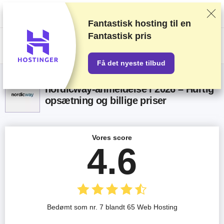
Vi rangerer forhandlere baseret på strenge tests og research, tager også
højde for din feedback og vores kommercielle aftaler med udbydere.
Denne side indeholder affiliate links.
Marketings Offentliggørelse
Fantastisk hosting til en
Fantastisk pris
US$
Få det nyeste tilbud
nordicway-anmeldelse i 2026 – Hurtig
opsætning og billige priser
Vores score
4.6
Bedømt som nr. 7 blandt 65 Web Hosting