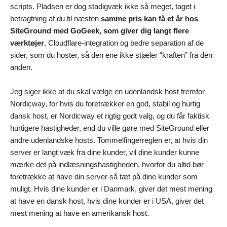
scripts. Pladsen er dog stadigvæk ikke så meget, taget i
betragtning af du til næsten
samme pris kan få et år hos
SiteGround med GoGeek, som giver dig langt flere
værktøjer
, Cloudflare-integration og bedre separation af de
sider, som du hoster, så den ene ikke stjæler “kraften” fra den
anden.
Jeg siger ikke at du skal vælge en udenlandsk host fremfor
Nordicway, for hvis du foretrækker en god, stabil og hurtig
dansk host, er Nordicway et rigtig godt valg, og du får faktisk
hurtigere hastigheder, end du ville gøre med SiteGround eller
andre udenlandske hosts. Tommelfingerreglen er, at hvis din
server er langt væk fra dine kunder, vil dine kunder kunne
mærke det på indlæsningshastigheden, hvorfor du altid bør
foretrække at have din server så tæt på dine kunder som
muligt. Hvis dine kunder er i Danmark, giver det mest mening
at have en dansk host, hvis dine kunder er i USA, giver det
mest mening at have en amerikansk host.