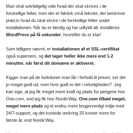
Man skal selvfølgelig vide hvad der skal skrives i de
forskellige felter, men der er faktisk små tekster, der beskriver
præcis hvad du skal skrive i de forskellige felter under
installationen. Når du er færdig og har udfyldt alt, installeres
WordPress på få sekunder
, hvorefter du er klar!
Som tidligere nævnt, er
installationen af et SSL-certifikat
også supernem, og
det tager heller ikke mere end 1-2
minutter, når først dit domæne er aktiveret
.
Kigger man på de funktioner man får i forhold til prisen, ser det
jo meget godt ud, men hvor godt er det i virkeligheden? Jeg
kan sige, at jeg fik meget mere kraft og plads for pengene hos
One.com, end jeg fik hos NordicWay.
One.com tilbød meget,
meget mere plads
og et endnu mere brugervenligt miljø med
24/7-support, og det kostede omkring 20 kroner mere for
første år, end NordicWay.