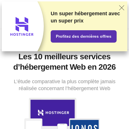
Nous classons nos produits sur la base de tests et de recherches
rigoureux, mais nous tenons également compte de vos
Un super hébergement avec
commentaires et des accords commerciaux conclus avec les
un
super prix
fournisseurs. Cette page contient des liens d'affiliation.
Information sur la publicité
.
Profitez des dernières offres
US$
Les 10 meilleurs services
d’hébergement Web en 2026
L’étude comparative la plus complète jamais
réalisée concernant l’hébergement Web