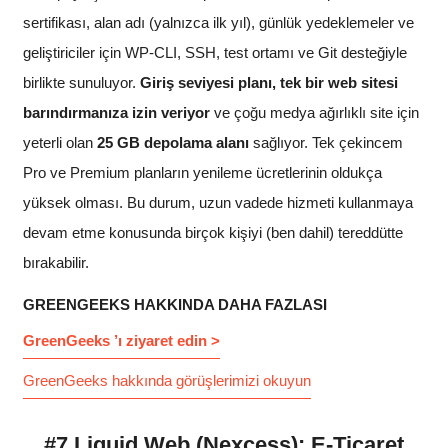
sertifikası, alan adı (yalnızca ilk yıl), günlük yedeklemeler ve
geliştiriciler için WP-CLI, SSH, test ortamı ve Git desteğiyle
birlikte sunuluyor.
Giriş seviyesi planı, tek bir web sitesi
barındırmanıza izin veriyor
ve çoğu medya ağırlıklı site için
yeterli olan
25 GB depolama alanı
sağlıyor. Tek çekincem
Pro ve Premium planların yenileme ücretlerinin oldukça
yüksek olması. Bu durum, uzun vadede hizmeti kullanmaya
devam etme konusunda birçok kişiyi (ben dahil) tereddütte
bırakabilir.
GREENGEEKS HAKKINDA DAHA FAZLASI
GreenGeeks ’ı ziyaret edin >
GreenGeeks hakkında görüşlerimizi okuyun
#7 Liquid Web (Nexcess): E-Ticaret