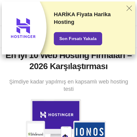
Sağlayıcıları titizlikle gerçekleştirdiğimiz test ve araştırmaları baz
alarak sıralandırıyoruz. Sıralama konusunda sağlayıcılarla olan
HARİKA Fiyata
Harika
ticari anlaşmalarımızı da dikkate alıyoruz. Bu sayfada ortaklık
Hosting
yapılan sağlayıcıların bağlantıları içeriyor.
Reklam Açıklamaları
US$
Son Fırsatı Yakala
En İyi 10 Web Hosting Firmaları –
2026 Karşılaştırması
Şimdiye kadar yapılmış en kapsamlı web hosting
testi