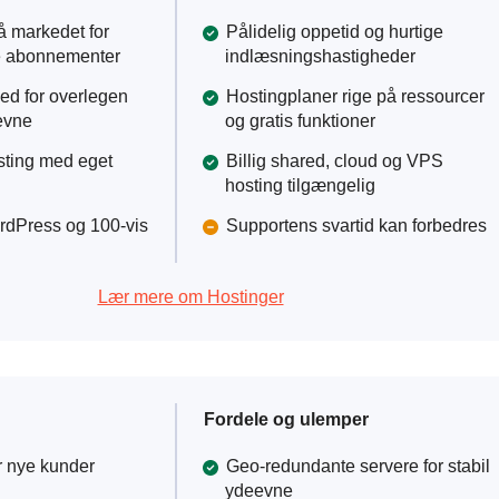
å markedet for
Pålidelig oppetid og hurtige
e abonnementer
indlæsningshastigheder
ed for overlegen
Hostingplaner rige på ressourcer
evne
og gratis funktioner
sting med eget
Billig shared, cloud og VPS
hosting tilgængelig
rdPress og 100-vis
Supportens svartid kan forbedres
Lær mere om Hostinger
Fordele og ulemper
or nye kunder
Geo-redundante servere for stabil
ydeevne