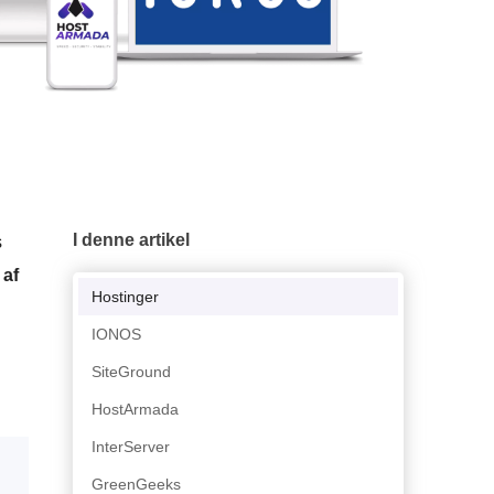
I denne artikel
s
 af
Hostinger
IONOS
SiteGround
HostArmada
InterServer
GreenGeeks