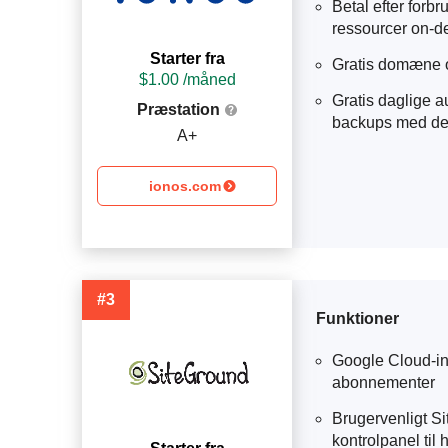
Betal efter forb
ressourcer on-
Starter fra
Gratis domæne o
$
1.00
 /måned
Gratis daglige 
Præstation
backups med del
A+
ionos.com
#3
Funktioner
Google Cloud-inf
abonnementer
Brugervenligt Si
kontrolpanel til 