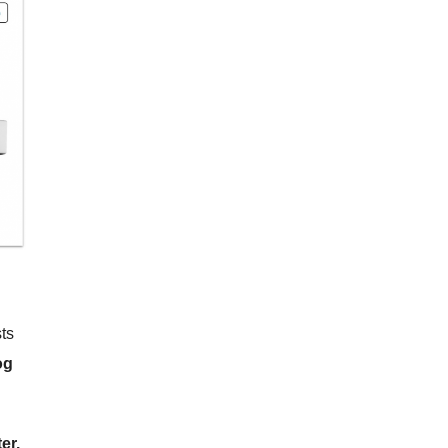
sts
og
er.