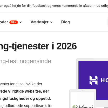
er også højde for din feedback og vores kommercielle aftaler med udbyd
oder
Værktøjer
Blog
99+
g-tjenester i 2026
ng-test nogensinde
ter for at se, hvilke der
rede vi rigtige websites, der
ningshastigheder og oppetid.
 og udfordrede supportteams for