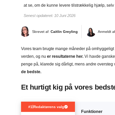
at se, om de kunne levere tilstrækkelig hjælp, selv n
Senest opdateret:
10 Juni 2026
Skrevet af:
Caitlin Greyling
Anmeldt a
Vores team brugte mange måneder på omhyggeligt a
verden, og nu
er resultaterne her.
Vi havde ganske f
penge på, klarede sig dårligt, mens andre oversteg 
de bedste.
Et hurtigt kig på vores beds
|
#1
Redaktørens valg
Funktioner