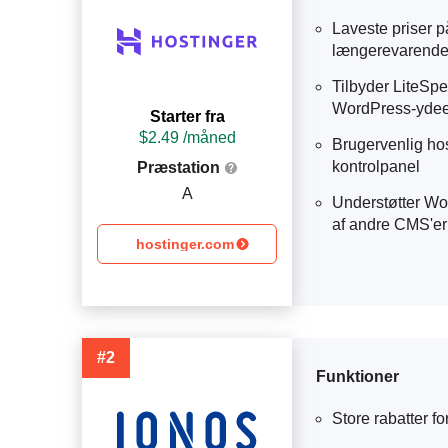
Laveste priser p
længerevarend
Tilbyder LiteSpe
WordPress-yde
Starter fra
$
2.49
 /måned
Brugervenlig ho
kontrolpanel
Præstation
A
Understøtter Wo
af andre CMS'er
hostinger.com
#2
Funktioner
Store rabatter f