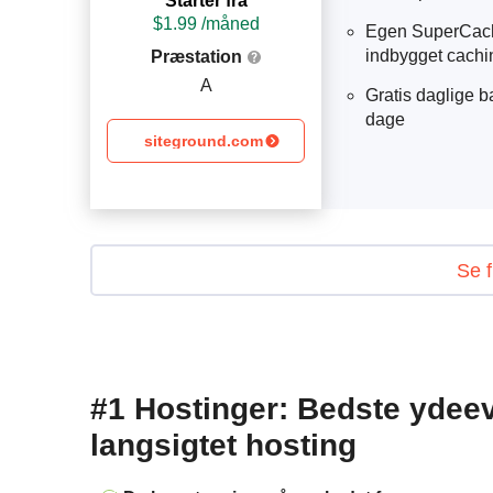
Starter fra
$
1.99
 /måned
Egen SuperCach
indbygget cachi
Præstation
A
Gratis daglige b
dage
siteground.com
Se f
#1 Hostinger: Bedste ydeev
langsigtet hosting