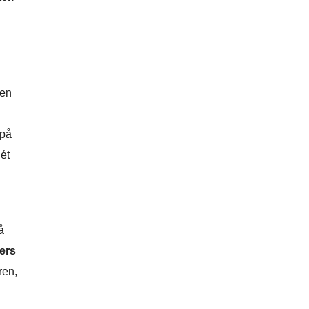
en
 på
ét
å
ers
ren,