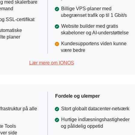
rug med skalerbare
demand
Billige VPS-planer med
ubegrænset trafik op til 1 Gbit/s
g SSL-certifikat
Website builder med gratis
automatiske
skabeloner og AI-understøttelse
te planer
Kundesupportens viden kunne
være bedre
Lær mere om IONOS
Fordele og ulemper
rastruktur på alle
Stort globalt datacenter-netværk
Hurtige indlæsningshastigheder
te Tools
og pålidelig oppetid
hver side