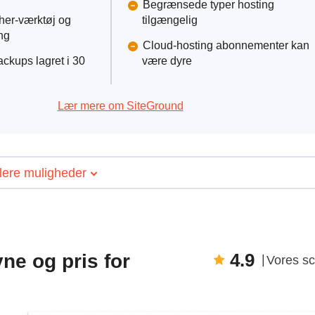
Begrænsede typer hosting
er-værktøj og
tilgængelig
ng
Cloud-hosting abonnementer kan
ackups lagret i 30
være dyre
Lær mere om SiteGround
lere muligheder
4.9
ne og pris for
Vores s