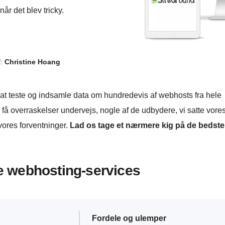
år det blev tricky.
f:
Christine Hoang
t teste og indsamle data om hundredevis af webhosts fra hele
å overraskelser undervejs, nogle af de udbydere, vi satte vore
vores forventninger.
Lad os tage et nærmere kig på de bedste
te webhosting-services
Fordele og ulemper