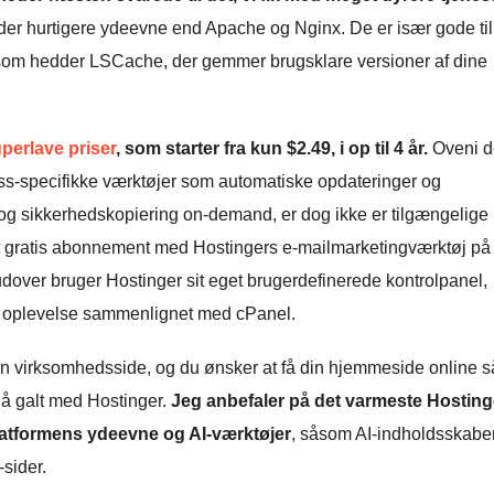
der hurtigere ydeevne end Apache og Nginx. De er især gode til
som hedder LSCache, der gemmer brugsklare versioner af dine
perlave priser
, som starter fra kun
$
2.49
, i op til 4 år.
Oveni d
ss-specifikke værktøjer som automatiske opdateringer og
g sikkerhedskopiering on-demand, er dog ikke er tilgængelige
t gratis abonnement med Hostingers e-mailmarketingværktøj på 
dover bruger Hostinger sit eget brugerdefinerede kontrolpanel,
g oplevelse sammenlignet med cPanel.
l en virksomhedsside, og du ønsker at få din hjemmeside online s
 gå galt med Hostinger.
Jeg anbefaler på det varmeste Hosting
latformens ydeevne og AI-værktøjer
, såsom AI-indholdsskabe
sider.