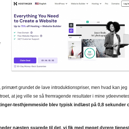
e
e, primært grundet de lave introduktionspriser, men hvad kan jeg
troet, at jeg ville se så fremragende resultater i mine ydeevnete
inger-testhjemmeside blev typisk indlæst på 0,8 sekunder 
der næsten svarede til det, vi fik med meget dyrere tjenest