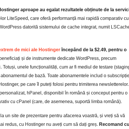
Hostinger aproape au egalat rezultatele obținute de la servici
elor LiteSpeed, care oferă performanță mai rapidă comparativ cu
 WordPress datorită sistemului de cache integrat, numit LSCach
 extrem de mici ale Hostinger
începând de la
$
2.49
, pentru o
, beneficiați și de instrumente dedicate WordPress, precum
 Totuși, unele funcționalități, cum ar fi mediul de testare (staging
 în abonamentul de bază. Toate abonamentele includ o subscripți
stinger, pe care îl puteți folosi pentru trimiterea newsletterelor.
 personalizat, hPanel, disponibil în română și conceput pentru o
rativ cu cPanel (care, de asemenea, suportă limba română).
 la un site de prezentare pentru afacerea voastră, și vreți să vă
 mai redus, cu Hostinger nu aveți cum să dați greș.
Recomand c