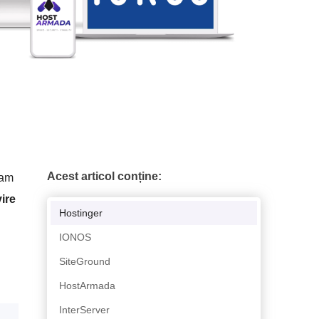
Acest articol conține:
eam
ire
Hostinger
IONOS
SiteGround
HostArmada
InterServer