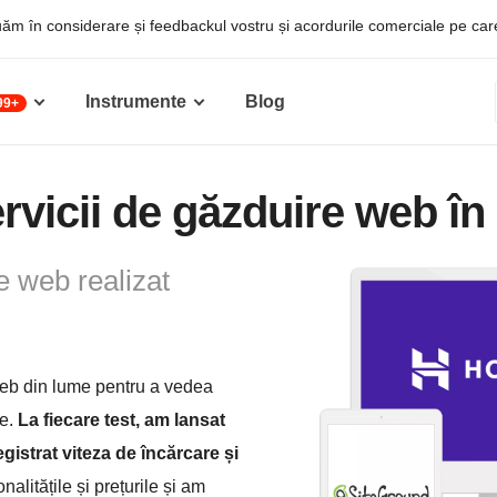
luăm în considerare și feedbackul vostru și acordurile comerciale pe care
Instrumente
Blog
99+
rvicii de găzduire web în
e web realizat
web din lume pentru a vedea
le.
La fiecare test, am lansat
egistrat viteza de încărcare și
litățile și prețurile și am