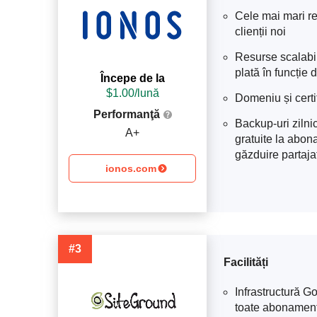
Cele mai mari re
clienții noi
Resurse scalabil
plată în funcție
Începe de la
$
1.00
/lună
Domeniu și certi
Performanţă
Backup-uri zilni
A+
gratuite la abo
găzduire partaja
ionos.com
#3
Facilități
Infrastructură G
toate abonamen