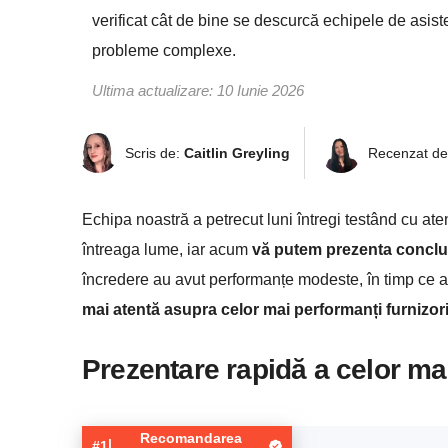
verificat cât de bine se descurcă echipele de asis
probleme complexe.
Ultima actualizare:
10 Iunie 2026
Scris de:
Caitlin Greyling
Recenzat d
Echipa noastră a petrecut luni întregi testând cu ate
întreaga lume, iar acum
vă putem prezenta concluz
încredere au avut performanțe modeste, în timp ce al
mai atentă asupra celor mai performanți furnizori
Prezentare rapidă a celor ma
Recomandarea
|
#1