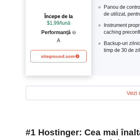
Panou de control
de utilizat, pentr
Începe de la
$
1.99
/lună
Instrument prop
caching preconf
Performanţă
A
Backup-uri zilnic
timp de 30 de zi
siteground.com
Vezi 
#1 Hostinger: Cea mai înal