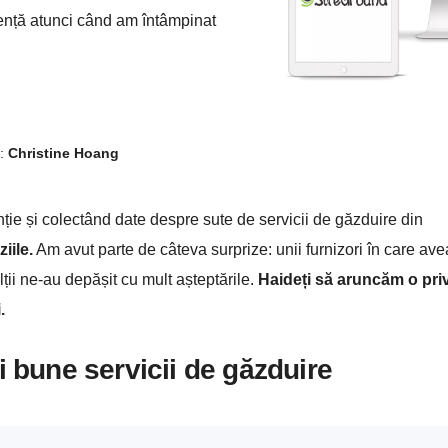
tență atunci când am întâmpinat
e:
Christine Hoang
nție și colectând date despre sute de servicii de găzduire din
iile.
Am avut parte de câteva surprize: unii furnizori în care av
ții ne-au depășit cu mult așteptările.
Haideți să aruncăm o priv
.
i bune servicii de găzduire