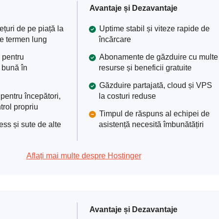
Avantaje și Dezavantaje
ețuri de pe piață la
Uptime stabil și viteze rapide de
e termen lung
încărcare
 pentru
Abonamente de găzduire cu multe
 bună în
resurse și beneficii gratuite
Găzduire partajată, cloud și VPS
pentru începători,
la costuri reduse
rol propriu
Timpul de răspuns al echipei de
ss și sute de alte
asistență necesită îmbunătățiri
Aflați mai multe despre Hostinger
Avantaje și Dezavantaje