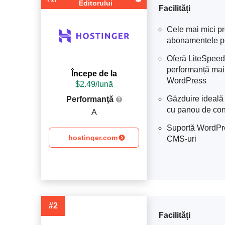
Editorului
Facilități
Cele mai mici pr
abonamentele p
Oferă LiteSpeed
performanță mai
Începe de la
WordPress
$
2.49
/lună
Găzduire ideală 
Performanţă
cu panou de cont
A
Suportă WordPre
hostinger.com
CMS-uri
#2
Facilități