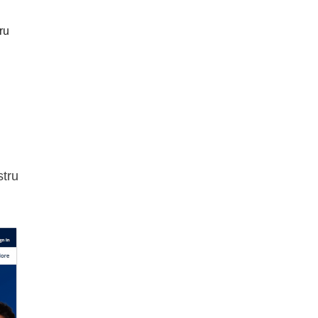
ru
stru