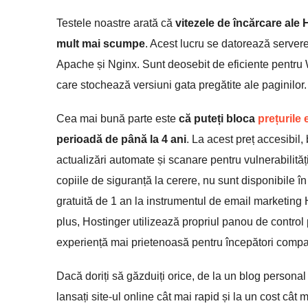
Testele noastre arată că
vitezele de încărcare ale 
mult mai scumpe
. Acest lucru se datorează server
Apache și Nginx. Sunt deosebit de eficiente pentru
care stochează versiuni gata pregătite ale paginilor.
Cea mai bună parte este
că puteți bloca
prețurile
perioadă de până la 4 ani
. La acest preț accesibil
actualizări automate și scanare pentru vulnerabilități.
copiile de siguranță la cerere, nu sunt disponibile
gratuită de 1 an la instrumentul de email marketing Ho
plus, Hostinger utilizează propriul panou de control
experiență mai prietenoasă pentru începători compa
Dacă doriți să găzduiți orice, de la un blog personal
lansați site-ul online cât mai rapid și la un cost cât