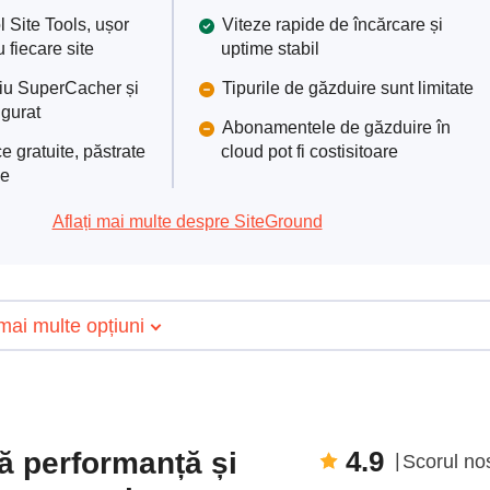
 Site Tools, ușor
Viteze rapide de încărcare și
u fiecare site
uptime stabil
riu SuperCacher și
Tipurile de găzduire sunt limitate
igurat
Abonamentele de găzduire în
e gratuite, păstrate
cloud pot fi costisitoare
le
Aflați mai multe despre SiteGround
mai multe opțiuni
4.9
tă performanță și
Scorul no