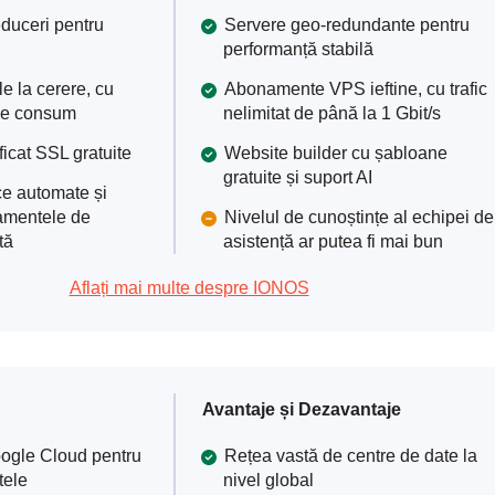
duceri pentru
Servere geo-redundante pentru
performanță stabilă
e la cerere, cu
Abonamente VPS ieftine, cu trafic
 de consum
nelimitat de până la 1 Gbit/s
ficat SSL gratuite
Website builder cu șabloane
gratuite și suport AI
ce automate și
namentele de
Nivelul de cunoștințe al echipei de
tă
asistență ar putea fi mai bun
Aflați mai multe despre IONOS
Avantaje și Dezavantaje
oogle Cloud pentru
Rețea vastă de centre de date la
tele
nivel global