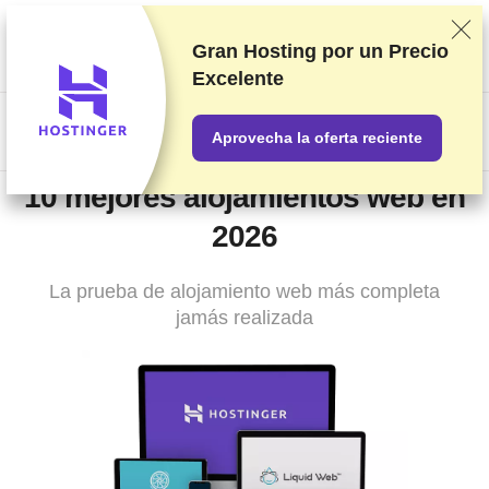
Clasificamos los servicios a partir de pruebas y análisis
exhaustivos, aunque también tenemos en cuenta tus opiniones y
Gran Hosting por un
Precio
nuestros acuerdos comerciales con los proveedores. Esta página
Excelente
contiene enlaces de afiliados.
Información acerca de la publicidad
US$
Aprovecha la oferta reciente
10 mejores alojamientos web en
2026
La prueba de alojamiento web más completa
jamás realizada