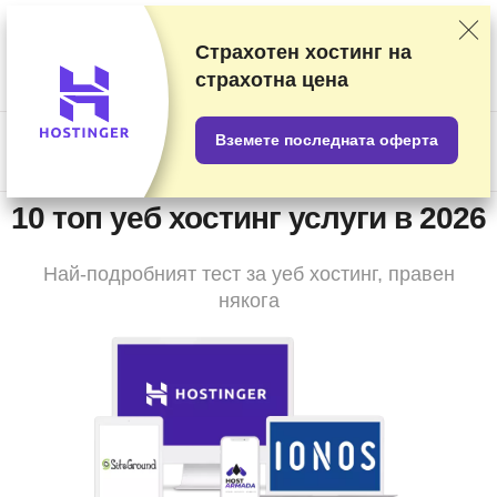
Класираме доставчиците на базата на подробни тестове и
проучвания, но също така вземаме предвид вашите отзиви и
Страхотен хостинг на
търговски си споразумения с различните доставчици. Тази
страхотна цена
страница съдържа партньорски връзки.
Разкриване на
реклама
.
Вземете последната оферта
US$
10 топ уеб хостинг услуги в 2026
Най-подробният тест за уеб хостинг, правен
някога