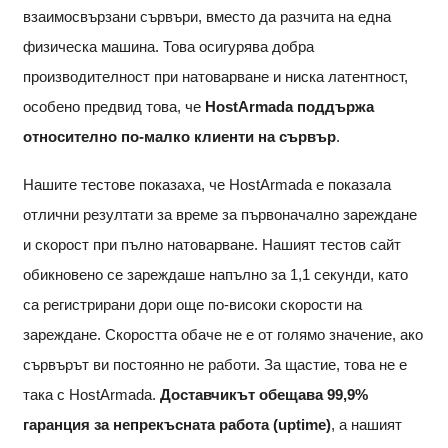
взаимосвързани сървъри, вместо да разчита на една
физическа машина. Това осигурява добра
производителност при натоварване и ниска латентност,
особено предвид това, че
HostArmada поддържа
относително по-малко клиенти на сървър
.
Нашите тестове показаха, че HostArmada е показала
отлични резултати за време за първоначално зареждане
и скорост при пълно натоварване. Нашият тестов сайт
обикновено се зареждаше напълно за 1,1 секунди, като
са регистрирани дори още по-високи скорости на
зареждане. Скоростта обаче не е от голямо значение, ако
сървърът ви постоянно не работи. За щастие, това не е
така с HostArmada.
Доставчикът обещава 99,9%
гаранция за непрекъсната работа (uptime)
, а нашият