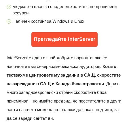
Бюджетен план за споделен хостинг с неограничени
ресурси
Наличен хостинг за Windows и Linux
Прегледайте InterServer
InterServer е един от най-добрите варианти, ако се
насочвате към северноамериканска аудитория.
Когато
тествахме центровете му за данни в САЩ, скоростите
на зареждане в САЩ и Канада бяха страхотни.
Дори в
много западноевропейски страни скоростите бяха
приемливи – но имайте предвид, че посетителите в други
части на света може да се наложи да чакат по-дълго, за
да се зареди сайтът ви.