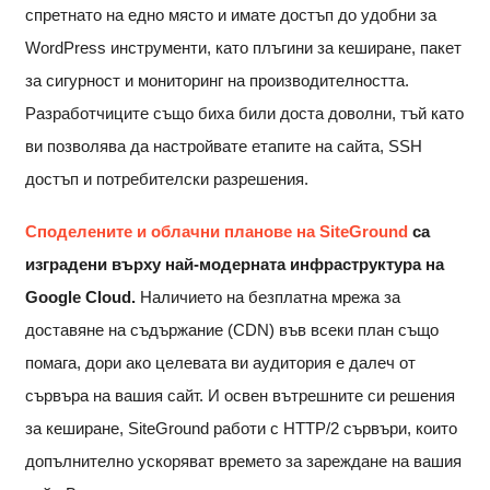
спретнато на едно място и имате достъп до удобни за
WordPress инструменти, като плъгини за кеширане, пакет
за сигурност и мониторинг на производителността.
Разработчиците също биха били доста доволни, тъй като
ви позволява да настройвате етапите на сайта, SSH
достъп и потребителски разрешения.
Споделените и облачни планове на SiteGround
са
изградени върху най-модерната инфраструктура на
Google Cloud.
Наличието на безплатна мрежа за
доставяне на съдържание (CDN) във всеки план също
помага, дори ако целевата ви аудитория е далеч от
сървъра на вашия сайт. И освен вътрешните си решения
за кеширане, SiteGround работи с HTTP/2 сървъри, които
допълнително ускоряват времето за зареждане на вашия