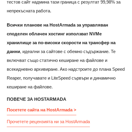
тестов сайт надмина тази граница с резултат 99,98% за
непрекъсната работа.
Всички планове на HostArmada за управляван
споделен облачен хостинг използват NVMe
хранилище за по-високи скорости на трансфер на
данни
, идеални за сайтове с обемно съдържание. Те
включват също статично кеширане на файлове и
всекидневно архивиране. Ако надстроите до плана Speed
​​Reaper, получавате и LiteSpeed ​​сървъри и динамично
кеширане на файлове.
ПОВЕЧЕ ЗА HOSTARMADA
Посетете сайта на HostArmada >
Прочетете рецензията ни за HostArmada