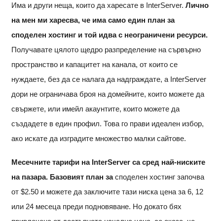
Има и други неща, които да харесате в InterServer.
Лично
на мен ми харесва, че има само един план за
споделен хостинг и той идва с неограничени ресурси.
Получавате цялото щедро разпределение на сървърно
пространство и капацитет на канала, от които се
нуждаете, без да се налага да надграждате, а InterServer
дори не ограничава броя на домейните, които можете да
свържете, или имейл акаунтите, които можете да
създадете в един профил. Това го прави идеален избор,
ако искате да изградите множество малки сайтове.
Месечните тарифи на InterServer са сред най-ниските
на пазара. Базовият план за
споделен хостинг започва
от
$
2.50
и можете да заключите тази ниска цена за 6, 12
или 24 месеца преди подновяване. Но докато бях