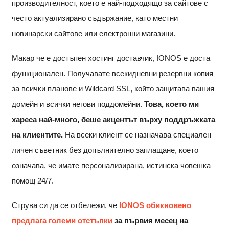
производителност, което е най-подходящо за сайтове с
често актуализирано съдържание, като местни
новинарски сайтове или електронни магазини.
Макар че е достъпен хостинг доставчик, IONOS е доста
функционален. Получавате всекидневни резервни копия
за всички планове и Wildcard SSL, който защитава вашия
домейн и всички негови поддомейни.
Това, което ми
хареса най-много, беше акцентът върху поддръжката
на клиентите.
На всеки клиент се назначава специален
личен съветник без допълнително заплащане, което
означава, че имате персонализирана, истинска човешка
помощ 24/7.
Струва си да се отбележи, че
IONOS обикновено
предлага големи отстъпки
за първия месец на