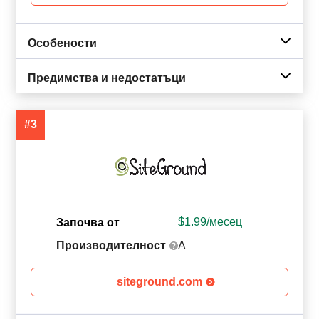
Особености
Предимства и недостатъци
#3
$
1.99
/месец
Започва от
Производителност
A
siteground.com