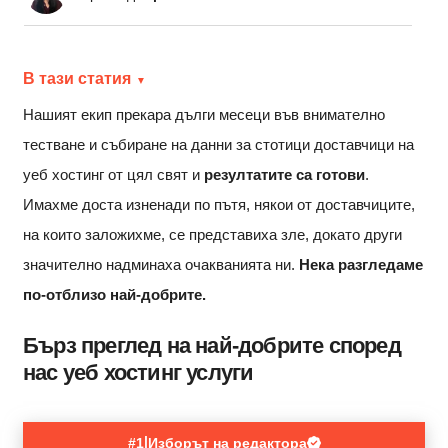
В тази статия
Нашият екип прекара дълги месеци във внимателно
тестване и събиране на данни за стотици доставчици на
уеб хостинг от цял ​​свят и
резултатите са готови
.
Имахме доста изненади по пътя, някои от доставчиците,
на които заложихме, се представиха зле, докато други
значително надминаха очакванията ни.
Нека разгледаме
по-отблизо най-добрите.
Бърз преглед на най-добрите според
нас уеб хостинг услуги
|
#1
Изборът на редактора