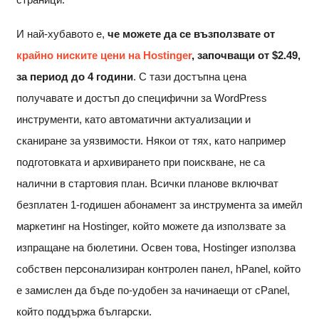
И най-хубавото е,
че можете да се възползвате от
крайно ниските цени на Hostinger
, започващи от
$
2.49
,
за период до 4 години
. С тази достъпна цена
получавате и достъп до специфични за WordPress
инструменти, като автоматични актуализации и
сканиране за уязвимости. Някои от тях, като например
подготовката и архивирането при поискване, не са
налични в стартовия план. Всички планове включват
безплатен 1-годишен абонамент за инструмента за имейл
маркетинг на Hostinger, който можете да използвате за
изпращане на бюлетини. Освен това, Hostinger използва
собствен персонализиран контролен панел, hPanel, който
е замислен да бъде по-удобен за начинаещи от cPanel,
който поддържа български.