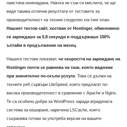
наистина изненадана. Никога не съм си мислила, че ще
видя такива отлични резултати от тестовете за
производителност на техния споделен хостинг план.
Нашият тестов сайт, хостван от Hostinger, обикновено
се зареждаше за 0,8 секунди и поддържаше 100%
ъптайм в продължение на месец
.
Нашите тестове показват,
че скоростта на зареждане на
Hostinger почти се равнява на тази, която видяхме
при значително по-скъпи услуги
. Това се дължи на
техните уеб сървъри LiteSpeed, които предлагат по-
висока производителност в сравнение с Apache и Nginx.
Те са особено добри за WordPress заради вградената
система за кеширане, наречена LSCache, която
съхранява готови за употреба версии на вашите
страници.