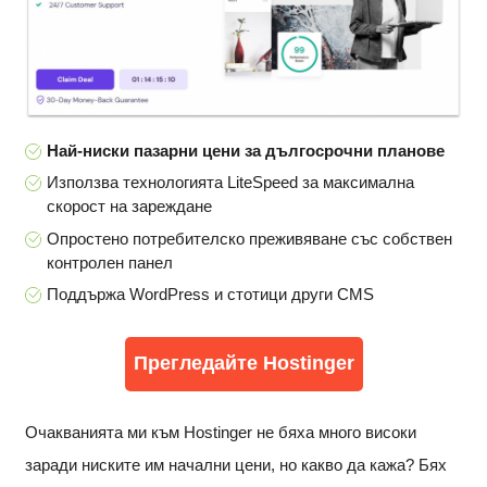
Най-ниски пазарни цени за дългосрочни планове
Използва технологията LiteSpeed ​​за максимална
скорост на зареждане
Опростено потребителско преживяване със собствен
контролен панел
Поддържа WordPress и стотици други CMS
Прегледайте Hostinger
Очакванията ми към Hostinger не бяха много високи
заради ниските им начални цени, но какво да кажа? Бях