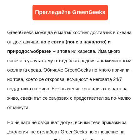
Прегледайте GreenGeeks
GreenGeeks може да е малък хостинг доставчик в океана
от доставчици,
но е евтин (поне в началото) и
природосъобразен
– и това ни харесва. Има много
повече в услугата му отвъд благородния ангажимент към
околната среда. Обичаме GreenGeeks по много причини,
но това, което се откроява, всъщност е неговата 24/7
поддръжка на живо. Без значение кога влизах в чата на
живо, свеки път се свързвах с представител за по-малко
от минута.
Но нещата не свършват дотук; всички тези приказки за
„екология“ не отслабват GreenGeeks по отношение на