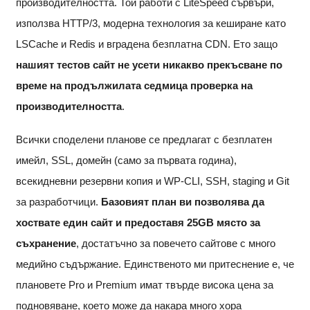
производителността. Той работи с LiteSpeed сървъри,
използва HTTP/3, модерна технология за кеширане като
LSCache и Redis и вградена безплатна CDN. Ето защо
нашият тестов сайт не усети никакво прекъсване по
време на продължилата седмица проверка на
производителността
.
Всички споделени планове се предлагат с безплатен
имейл, SSL, домейн (само за първата година),
всекидневни резервни копия и WP-CLI, SSH, staging и Git
за разработчици.
Базовият план ви позволява да
хоствате един сайт и предоставя 25GB място за
съхранение
, достатъчно за повечето сайтове с много
медийно съдържание. Единственото ми притеснение е, че
плановете Pro и Premium имат твърде висока цена за
подновяване, което може да накара много хора