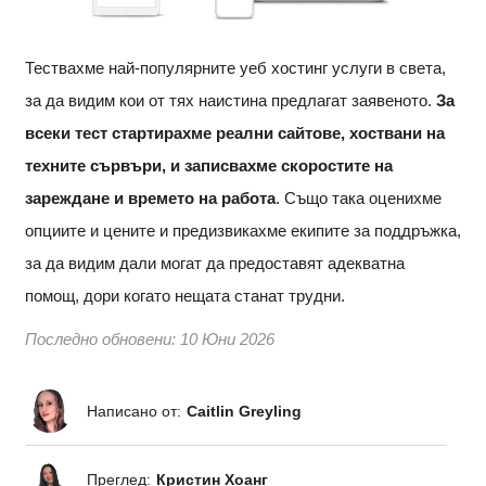
Тествахме най-популярните уеб хостинг услуги в света,
за да видим кои от тях наистина предлагат заявеното.
За
всеки тест стартирахме реални сайтове, хоствани на
техните сървъри, и записвахме скоростите на
зареждане и времето на работа
. Също така оценихме
опциите и цените и предизвикахме екипите за поддръжка,
за да видим дали могат да предоставят адекватна
помощ, дори когато нещата станат трудни.
Последно обновени:
10 Юни 2026
Написано от:
Caitlin Greyling
Преглед:
Кристин Хоанг