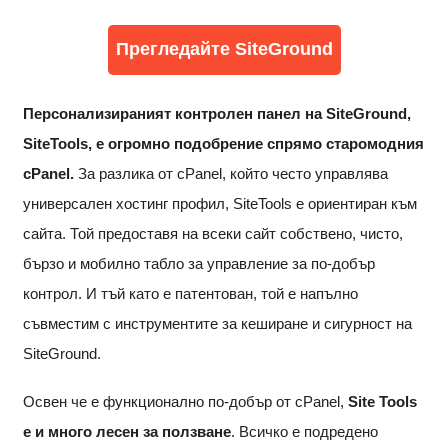
Прегледайте SiteGround
Персонализираният контролен панел на SiteGround,
SiteTools, е огромно подобрение спрямо старомодния
cPanel.
За разлика от cPanel, който често управлява
универсален хостинг профил, SiteTools е ориентиран към
сайта. Той предоставя на всеки сайт собствено, чисто,
бързо и мобилно табло за управление за по-добър
контрол. И тъй като е патентован, той е напълно
съвместим с инструментите за кеширане и сигурност на
SiteGround.
Освен че е функционално по-добър от cPanel,
Site Tools
е и много лесен за ползване
. Всичко е подредено