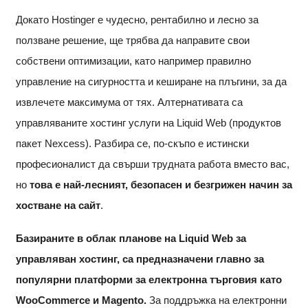
Докато Hostinger е чудесно, рентабилно и лесно за
ползване решение, ще трябва да направите свои
собствени оптимизации, като например правилно
управление на сигурността и кеширане на плъгини, за да
извлечете максимума от тях. Алтернативата са
управляваните хостинг услуги на Liquid Web (продуктов
пакет Nexcess). Разбира се, по-скъпо е истински
професионалист да свърши трудната работа вместо вас,
но
това е най-лесният, безопасен и безгрижен начин за
хостване на сайт
.
Базираните в облак планове на Liquid Web за
управляван хостинг, са предназначени главно за
популярни платформи за електронна търговия като
WooCommerce и Magento.
За поддръжка на електронни