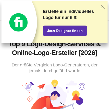
Wir bewerten die Anbieter auf Grundlage strenger Tests und
Bewertungen, berücksichtigen aber auch Dein Feedback und
Erstelle ein individuelles
unsere geschäftlichen Vereinbarungen mit den Anbietern.
Diese
Logo für
nur 5 $!
Seite enthält Affiliate-Links
.
US$
Jetzt Designer finden
Top 9 Logo-Design-Services &
Online-Logo-Ersteller [2026]
Der größte Vergleich Logo-Generatoren, der
jemals durchgeführt wurde