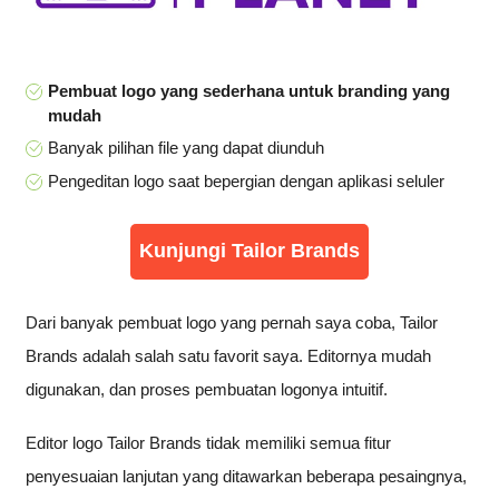
Pembuat logo yang sederhana untuk branding yang
mudah
Banyak pilihan file yang dapat diunduh
Pengeditan logo saat bepergian dengan aplikasi seluler
Kunjungi Tailor Brands
Dari banyak pembuat logo yang pernah saya coba, Tailor
Brands adalah salah satu favorit saya. Editornya mudah
digunakan, dan proses pembuatan logonya intuitif.
Editor logo Tailor Brands tidak memiliki semua fitur
penyesuaian lanjutan yang ditawarkan beberapa pesaingnya,