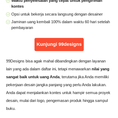
Waktu penyelesaian yang cepat untuk pengiriman
kontes
Opsi untuk bekerja secara langsung dengan desainer
Jaminan uang kembali 100% dalam waktu 60 hari setelah
pembayaran
Kunjungi 99designs
99Designs bisa agak mahal dibandingkan dengan layanan
lain yang ada dalam daftar ini, tetapi menawarkan
nilai yang
sangat baik untuk uang Anda
, terutama jika Anda memiliki
pekerjaan desain jangka panjang yang perlu Anda lakukan.
Anda dapat menjalankan kontes untuk hampir semua proyek
desain, mulai dari logo, pengemasan produk hingga sampul
buku.