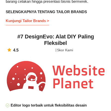
barang cetakan hingga presentasi bisnis bermerek.
SELENGKAPNYA TENTANG TAILOR BRANDS
Kunjungi Tailor Brands >
#7 DesignEvo: Alat DIY Paling
Fleksibel
4.5
Skor Kami
Editor logo terbaik untuk fleksibilitas desain