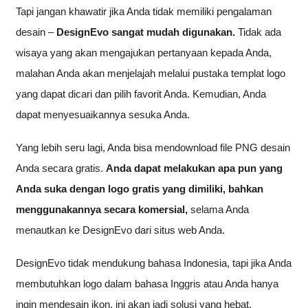
Tapi jangan khawatir jika Anda tidak memiliki pengalaman
desain –
DesignEvo sangat mudah digunakan.
Tidak ada
wisaya yang akan mengajukan pertanyaan kepada Anda,
malahan Anda akan menjelajah melalui pustaka templat logo
yang dapat dicari dan pilih favorit Anda. Kemudian, Anda
dapat menyesuaikannya sesuka Anda.
Yang lebih seru lagi, Anda bisa mendownload file PNG desain
Anda secara gratis.
Anda dapat melakukan apa pun yang
Anda suka dengan logo gratis yang dimiliki, bahkan
menggunakannya secara komersial,
selama Anda
menautkan ke DesignEvo dari situs web Anda.
DesignEvo tidak mendukung bahasa Indonesia, tapi jika Anda
membutuhkan logo dalam bahasa Inggris atau Anda hanya
ingin mendesain ikon, ini akan jadi solusi yang hebat.