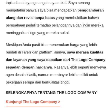
tapi ada satu yang sangat saya sukai. Saya senang
mengetahui bahwa saya bisa mendapatkan
penggambaran
ulang dan revisi tanpa batas
yang membuktikan bahwa
perusahaan peduli terhadap pelanggannya dan ingin mereka
meninggalkan logo yang mereka sukai.
Meskipun Anda pasti bisa menemukan harga yang lebih
rendah di Fiverr dan platform lainnya,
saya merasa kualitas
dan layanan yang saya dapatkan dari The Logo Company
sepadan dengan harganya
. Rasanya lebih seperti menyewa
agen desain klasik, namun membayar lebih sedikit untuk
pekerjaan serupa dan berkualitas tinggi.
SELENGKAPNYA TENTANG THE LOGO COMPANY
Kunjungi The Logo Company >