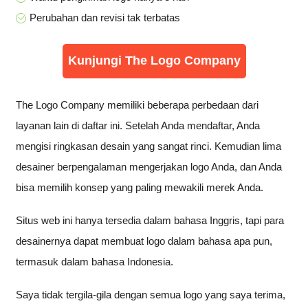
Perubahan dan revisi tak terbatas
Kunjungi The Logo Company
The Logo Company memiliki beberapa perbedaan dari
layanan lain di daftar ini. Setelah Anda mendaftar, Anda
mengisi ringkasan desain yang sangat rinci. Kemudian lima
desainer berpengalaman mengerjakan logo Anda, dan Anda
bisa memilih konsep yang paling mewakili merek Anda.
Situs web ini hanya tersedia dalam bahasa Inggris, tapi para
desainernya dapat membuat logo dalam bahasa apa pun,
termasuk dalam bahasa Indonesia.
Saya tidak tergila-gila dengan semua logo yang saya terima,