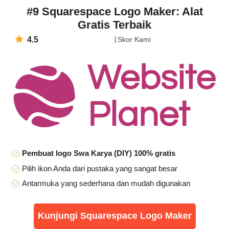
#9 Squarespace Logo Maker: Alat
Gratis Terbaik
4.5
Skor Kami
Pembuat logo Swa Karya (DIY) 100% gratis
Pilih ikon Anda dari pustaka yang sangat besar
Antarmuka yang sederhana dan mudah digunakan
Kunjungi Squarespace Logo Maker