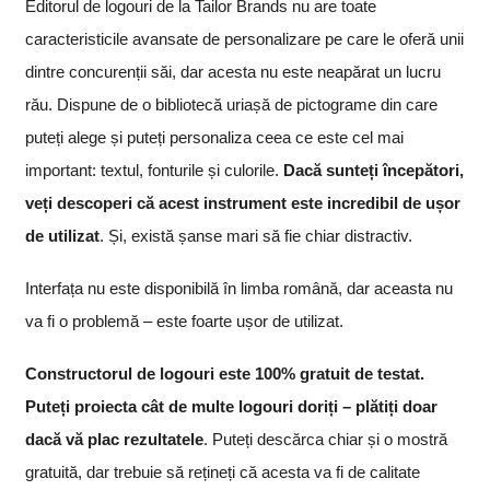
Editorul de logouri de la Tailor Brands nu are toate
caracteristicile avansate de personalizare pe care le oferă unii
dintre concurenții săi, dar acesta nu este neapărat un lucru
rău. Dispune de o bibliotecă uriașă de pictograme din care
puteți alege și puteți personaliza ceea ce este cel mai
important: textul, fonturile și culorile.
Dacă sunteți începători,
veți descoperi că acest instrument este incredibil de ușor
de utilizat
. Și, există șanse mari să fie chiar distractiv.
Interfața nu este disponibilă în limba română, dar aceasta nu
va fi o problemă – este foarte ușor de utilizat.
Constructorul de logouri este 100% gratuit de testat.
Puteți proiecta cât de multe logouri doriți – plătiți doar
dacă vă plac rezultatele
. Puteți descărca chiar și o mostră
gratuită, dar trebuie să rețineți că acesta va fi de calitate