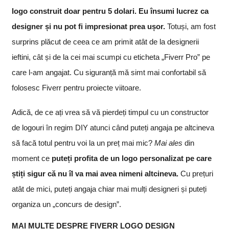
logo construit doar pentru 5 dolari. Eu însumi lucrez ca
designer și nu pot fi impresionat prea ușor.
Totuși, am fost
surprins plăcut de ceea ce am primit atât de la designerii
ieftini, cât și de la cei mai scumpi cu eticheta „Fiverr Pro” pe
care l-am angajat. Cu siguranță mă simt mai confortabil să
folosesc Fiverr pentru proiecte viitoare.
Adică, de ce ați vrea să vă pierdeți timpul cu un constructor
de logouri în regim DIY atunci când puteți angaja pe altcineva
să facă totul pentru voi la un preț mai mic?
Mai ales
din
moment ce
puteți profita de un logo personalizat pe care
știți sigur că nu îl va mai avea nimeni altcineva.
Cu prețuri
atât de mici, puteți angaja chiar mai mulți designeri și puteți
organiza un „concurs de design”.
MAI MULTE DESPRE FIVERR LOGO DESIGN