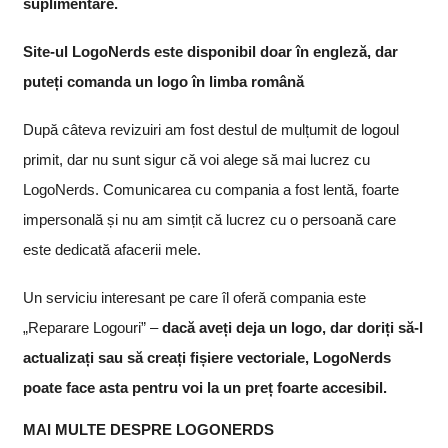
suplimentare.
Site-ul LogoNerds este disponibil doar în engleză, dar
puteți comanda un logo în limba română
După câteva revizuiri am fost destul de mulțumit de logoul
primit, dar nu sunt sigur că voi alege să mai lucrez cu
LogoNerds. Comunicarea cu compania a fost lentă, foarte
impersonală și nu am simțit că lucrez cu o persoană care
este dedicată afacerii mele.
Un serviciu interesant pe care îl oferă compania este
„Reparare Logouri” –
dacă aveți deja un logo, dar doriți să-l
actualizați sau să creați fișiere vectoriale, LogoNerds
poate face asta pentru voi la un preț foarte accesibil.
MAI MULTE DESPRE LOGONERDS