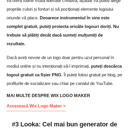
vă oferă foarte multă libertate creativă, așadar vă puteți alege
propriile culori și fonturi și să poziționați elemente logoului
oriunde vă place.
Deoarece instrumentul în sine este
complet gratuit, puteți proiecta oricâte logouri doriți. Nu
trebuie să plătiți decât dacă sunteți mulțumiți de
rezultate.
Dacă aveți nevoie de un logo doar pentru uzul personal în
mediul online și nu intenționați să-l imprimați,
puteți descărca
logoul gratuit ca fișier PNG
. Îl puteți folosi gratuit pe blog, pe
profilurile de socializare sau chiar pe canalul de YouTube.
MAI MULTE DESPRE WIX LOGO MAKER
Accesează Wix Logo Maker >
#3 Looka: Cel mai bun generator de