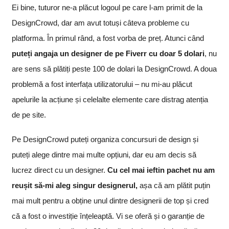
Ei bine, tuturor ne-a plăcut logoul pe care l-am primit de la
DesignCrowd, dar am avut totuși câteva probleme cu
platforma. În primul rând, a fost vorba de preț. Atunci când
puteți angaja un designer de pe Fiverr cu doar 5 dolari
, nu
are sens să plătiți peste 100 de dolari la DesignCrowd. A doua
problemă a fost interfața utilizatorului – nu mi-au plăcut
apelurile la acțiune și celelalte elemente care distrag atenția
de pe site.
Pe DesignCrowd puteți organiza concursuri de design și
puteți alege dintre mai multe opțiuni, dar eu am decis să
lucrez direct cu un designer.
Cu cel mai ieftin pachet nu am
reușit să-mi aleg singur designerul,
așa că am plătit puțin
mai mult pentru a obține unul dintre designerii de top și cred
că a fost o investiție înțeleaptă. Vi se oferă și o garanție de