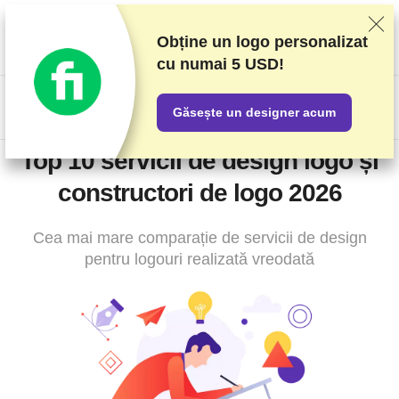
Clasificăm furnizorii pe baza unor teste și analize riguroase, dar
luăm în considerare și feedbackul vostru și acordurile comerciale
Obține un logo personalizat
pe care le avem cu furnizorii. Această pagină conține link-uri de
cu numai 5 USD!
afiliat.
Informare privind publicitatea
US$
Găsește un designer acum
Top 10 servicii de design logo și
constructori de logo 2026
Cea mai mare comparație de servicii de design
pentru logouri realizată vreodată