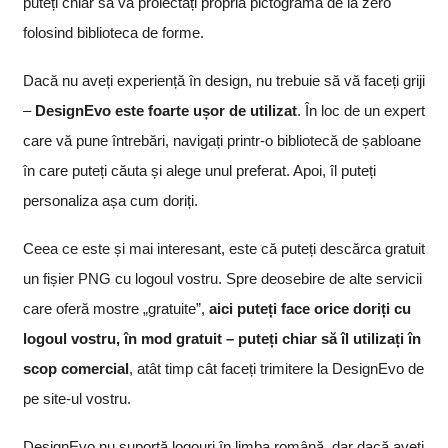
puteți chiar să vă proiectați propria pictogramă de la zero
folosind biblioteca de forme.
Dacă nu aveți experiență în design, nu trebuie să vă faceți griji
–
DesignEvo este foarte ușor de utilizat
. În loc de un expert
care vă pune întrebări, navigați printr-o bibliotecă de șabloane
în care puteți căuta și alege unul preferat. Apoi, îl puteți
personaliza așa cum doriți.
Ceea ce este și mai interesant, este că puteți descărca gratuit
un fișier PNG cu logoul vostru. Spre deosebire de alte servicii
care oferă mostre „gratuite”,
aici puteți face orice doriți cu
logoul vostru, în mod gratuit – puteți chiar să îl utilizați în
scop comercial
, atât timp cât faceți trimitere la DesignEvo de
pe site-ul vostru.
DesignEvo nu suportă logouri în limba română, dar dacă aveți