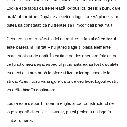
Looka este faptul că
generează logouri cu design bun, care
arată chiar bine
. După ce alegeți un logo care vă place, s-ar
putea să constatați că nu trebuie să îl modificați prea mult.
Ceea ce nu mi-a plăcut la fel de mult este faptul că
editorul
este oarecum limitat
– nu puteți trage și plasa elemente
exact acolo unde doriți. În calitate de designer, am înțeles de
ce funcționează așa: aspectul și distanțarea au fost calculate
cu atenție și nu vor să le ofere utilizatorilor opțiunea de le
strica. Acest lucru vă asigură că orice veți face, logoul vostru
va arăta bine în continuare.
Looka este disponibil doar în engleză, dar constructorul de
logo suportă diacritice – așadar, puteți proiecta un logo în
limba română.