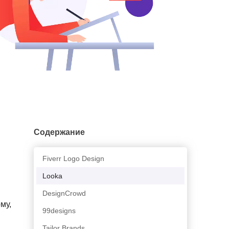
Содержание
Fiverr Logo Design
Looka
DesignCrowd
му,
99designs
Tailor Brands