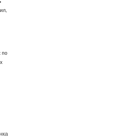
ь
ил,
с по
их
нка