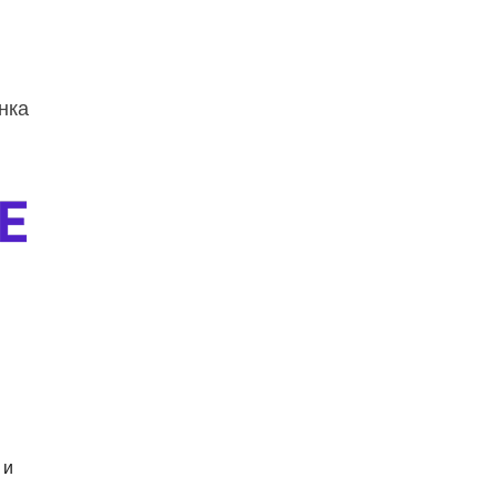
нка
 и