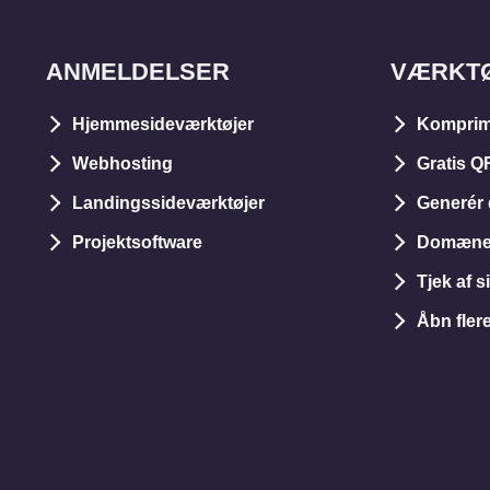
ANMELDELSER
VÆRKT
Hjemmesideværktøjer
Komprim
Webhosting
Gratis Q
Landingssideværktøjer
Generér 
Projektsoftware
Domæneu
Tjek af s
Åbn fler