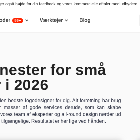
ger også højde for din feedback og vores kommercielle aftaler med udbydere. D
oder
Værktøjer
Blog
99+
nester for små
 i 2026
en bedste logodesigner for dig. Alt forretning har brug
er masser af gode services derude, som kan skabe
e vores team af eksperter og all-round design nørder ud
 tilgængelige. Resultatet er her lige ved hånden.