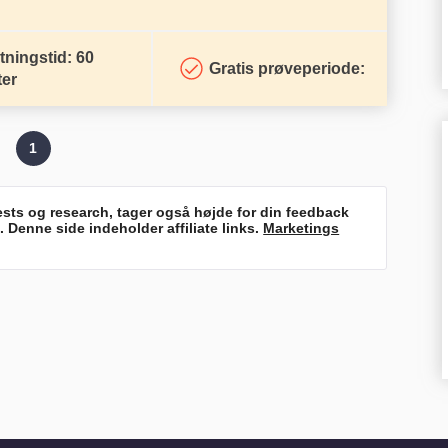
ningstid: 60
Gratis prøveperiode:
ter
1
ests og research, tager også højde for din feedback
 Denne side indeholder affiliate links.
Marketings