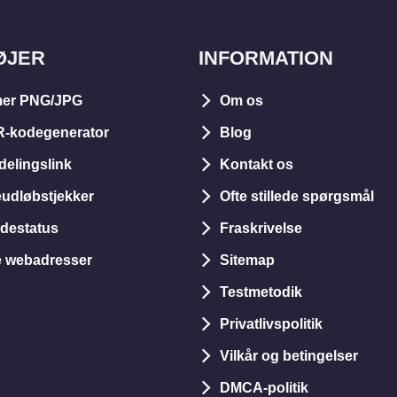
ØJER
INFORMATION
er PNG/JPG
Om os
R-kodegenerator
Blog
delingslink
Kontakt os
dløbstjekker
Ofte stillede spørgsmål
idestatus
Fraskrivelse
e webadresser
Sitemap
Testmetodik
Privatlivspolitik
Vilkår og betingelser
DMCA-politik