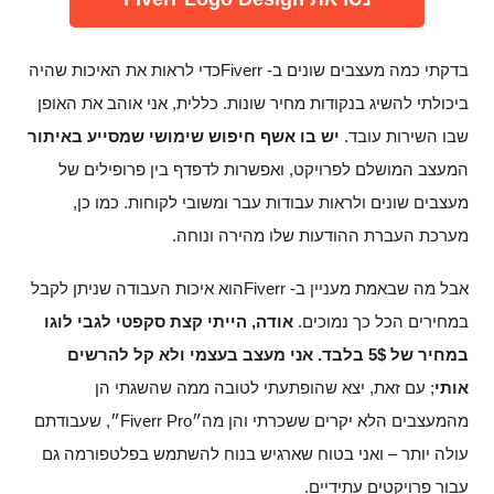
בדקתי כמה מעצבים שונים ב- Fiverrכדי לראות את האיכות שהיה
ביכולתי להשיג בנקודות מחיר שונות. כללית, אני אוהב את האופן
שבו השירות עובד.
יש בו אשף חיפוש שימושי שמסייע באיתור
המעצב המושלם לפרויקט, ואפשרות לדפדף בין פרופילים של
מעצבים שונים ולראות עבודות עבר ומשובי לקוחות. כמו כן,
מערכת העברת ההודעות שלו מהירה ונוחה.
אבל מה שבאמת מעניין ב- Fiverrהוא איכות העבודה שניתן לקבל
במחירים הכל כך נמוכים.
אודה, הייתי קצת סקפטי לגבי לוגו
במחיר של 5$ בלבד. אני מעצב בעצמי ולא קל להרשים
אותי
; עם זאת, יצא שהופתעתי לטובה ממה שהשגתי הן
מהמעצבים הלא יקרים ששכרתי והן מה״Fiverr Pro״, שעבודתם
עולה יותר – ואני בטוח שארגיש בנוח להשתמש בפלטפורמה גם
עבור פרויקטים עתידיים.