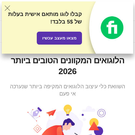
אנו מדרגים ספקים על סמך בדיקות ומחקר קפדניים, אך גם לוקחים
בחשבון את המשוב שלכם ואת ההסכמים המסחריים שיש לנו עם
קבלו לוגו מותאם אישית בעלות
ספקים. עמוד זה מכיל קישורים לשותפים.
גילוי נאות פרסומי
של
5$ בלבד!
US$
מצאו מעצב עכשיו
9 שירותי עיצוב הלוגואים ויוצרי
הלוגואים המקוונים הטובים ביותר
2026
השוואת כלי עיצוב הלוגואים המקיפה ביותר שנערכה
אי פעם