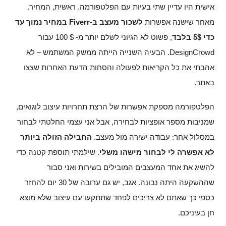
אישית היו עדיין שתי בעיות עם הפלטפורמה. ראשית, המחיר.
מאחר שישנה אפשרות
לשכור מעצב ב-
Fiverr
במחיר נמוך עד
כדי 5$ בלבד
, פשוט לא הגיוני לשלם יותר מ- $ 100 עבור
DesignCrowd. הבעיה השנייה הייתה ממשק המשתמש – לא
אהבתי את כל הקריאות לפעולה והסחות הדעת האחרות שצצו
באתר.
הפלטפורמה מספקת אפשרות של הרצת תחרויות עיצוב לוגואים,
שמניבות מספר אופציות לבחירה, אבל אני עצמי החלטתי לבחור
במסלול אחר: עבודה ישירה מול מעצב.
החבילה הזולה ביותר
לא אפשרה לי לבחור מישהו משלי
. שילמתי תוספת קטנה כדי
להשיג את אחד המעצבים המובילים בשירות ואני סבור
שההשקעה היתה נבונה. אגב, יש גם ערובה של 30 יום להחזר
כספי כך שאתם לא צריכים לפחד שתתקעו עם עיצוב שלא מוצא
חן בעיניכם.