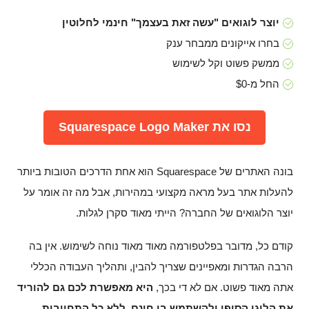
יוצר לוגואים "עשה זאת בעצמך" חינמי לחלוטין
בחרו אייקונים ממבחר ענק
ממשק פשוט וקל לשימוש
החל מ-$0
נסו את Squarespace Logo Maker
בונה האתרים של Squarespace הוא אחת הדרכים הטובות ביותר
להעלות אתר בעל מראה מקצועי במהירות, אבל מה זה אומר על
יוצר הלוגואים של החברה? הייתי מאוד סקרן לגלות.
קודם כל, מדובר בפלטפורמה מאוד מאוד נוחה לשימוש. אין בה
הרבה הגדרות ומאפיינים שצריך להבין, ותהליך העבודה הכללי
אתה מאוד פשוט. אם לא די בכך,
היא מאפשרת לכם גם להוריד
את הלוגו הסופי ולהשתמש בו חינם, ללא כל התחייבות