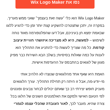
נסו את Wix Logo Maker
Wix Logo Maker הוא כלי ׳עשה זאת בעצמך׳ שאני ממש מעריך.
במקרה זה, יתכן שתצטרכו להשקיע קצת יותר זמן כדי להגיע ללוגו
שבאמת ימצא חן בעיניכם, אבל דעו שהפלטפורמה מאוד נוחה
לשימוש –
למעשה, היא לא מצריכה איזושהי חוויית עיצוב
קודמת
. כל מה שצריך לעשות כדי להתניע את התהליך הוא
לענות על כמה שאלות בסיסיות; בשלב הבא השירות כבר מפיק
מגוון של לוגואים בהתבסס על ההעדפות אישיות.
האמת היא שאף אחד מהלוגואים שנוצרו לא הלהיב אותי
מי-יודע-מה, אבל זו היתה רק תחילת התהליך. עורך הלוגואים
מעניק חופש יצירתי רב כך שאתם יכולים לבחור צבעים ופונטים
לפי הטעם האישי ולמקם את האלמנטים השונים של הלוגו בכל
צורה שהיא. מעבר לכך,
לאור העובדה שהכלי עצמו לגמרי