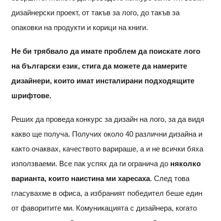
дизайнерски проект, от такъв за лого, до такъв за
опаковки на продукти и корици на книги.
Не би трябвало да имате проблем да поискате лого
на български език, стига да можете да намерите
дизайнери, които имат инсталирани подходящите
шрифтове.
Реших да проведа конкурс за дизайн на лого, за да видя
какво ще получа. Получих около 40 различни дизайна и
както очаквах, качеството варираше, а и не всички бяха
използваеми. Все пак успях да ги огранича до
няколко
варианта, които наистина ми харесаха
. След това
гласувахме в офиса, а избраният победител беше един
от фаворитите ми. Комуникацията с дизайнера, когато