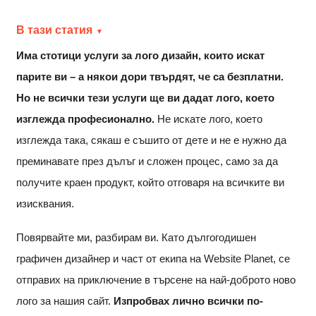
В тази статия
Има стотици услуги за лого дизайн, които искат
парите ви – а някои дори твърдят, че са безплатни.
Но не всички тези услуги ще ви дадат лого, което
изглежда професионално.
Не искате лого, което
изглежда така, сякаш е съшито от дете и не е нужно да
преминавате през дълъг и сложен процес, само за да
получите краен продукт, който отговаря на всичките ви
изисквания.
Повярвайте ми, разбирам ви. Като дългогодишен
графичен дизайнер и част от екипа на Website Planet, се
отправих на приключение в търсене на най-доброто ново
лого за нашия сайт.
Изпробвах
лично
всички по-