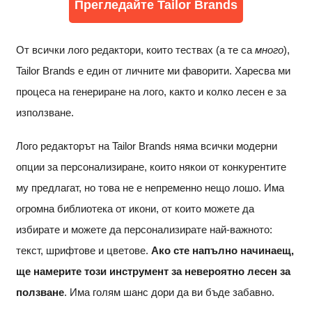
Прегледайте Tailor Brands
От всички лого редактори, които тествах (а те са
много
),
Tailor Brands е един от личните ми фаворити. Харесва ми
процеса на генериране на лого, както и колко лесен е за
използване.
Лого редакторът на Tailor Brands няма всички модерни
опции за персонализиране, които някои от конкурентите
му предлагат, но това не е непременно нещо лошо. Има
огромна библиотека от икони, от които можете да
избирате и можете да персонализирате най-важното:
текст, шрифтове и цветове.
Ако сте напълно начинаещ,
ще намерите този инструмент за невероятно лесен за
ползване
. Има голям шанс дори да ви бъде забавно.