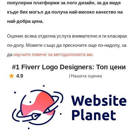
популярни
платформи за лого
дизайн, за да видя
къде бих могъл
да получа най-високо качество н
а
най-добра цена.
Оцених всяка отделна услуга внимателно и ги класирах
по-долу. Можете също да прескочите още по-надолу, за
да
научите повече за методологията ми
.
#1 Fiverr Logo Designers: Топ цени
4.9
Нашата оценка