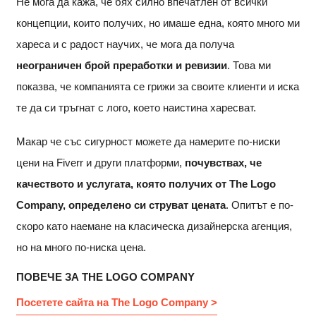
Не мога да кажа, че бях силно впечатлен от всички
концепции, които получих, но имаше една, която много ми
хареса и с радост научих, че мога да получа
неограничен брой преработки и ревизии
. Това ми
показва, че компанията се грижи за своите клиенти и иска
те да си тръгнат с лого, което наистина харесват.
Макар че със сигурност можете да намерите по-ниски
цени на Fiverr и други платформи,
почувствах, че
качеството и услугата, която получих от The Logo
Company, определено си струват цената
. Опитът е по-
скоро като наемане на класическа дизайнерска агенция,
но на много по-ниска цена.
ПОВЕЧЕ ЗА THE LOGO COMPANY
Посетете сайта на The Logo Company >