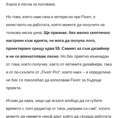
бърза и лесна за ползване.
Но това, което наистина е интересно при Fiverr, е
качеството на работата, която можете да получите на
толкова ниска цена.
Ще призная, бях малко скептично
настроен към идеята, че мога да получа лого,
проектирано срещу едва 5$. Самият аз съм дизайнер
и не се впечатлявам лесно
. Но бях приятно изненадан
от това, което получих, както от евтините дизайнери, така
и от по-скъпите от „Fiverr Pro“, които наех – и определено
не бих се поколебал да използвам Fiverr за бъдещи
проекти.
Искам да кажа, защо ще искате изобщо да си губите
времето с лого редактор от типа „направи си сам”, когато
можете да наемете някой друг, който да свърши работата