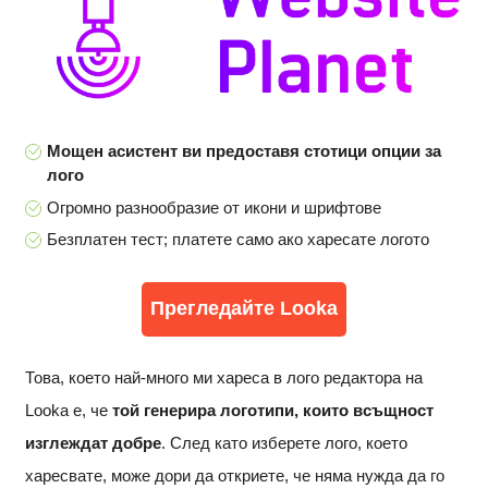
Мощен асистент ви предоставя стотици опции за
лого
Огромно разнообразие от икони и шрифтове
Безплатен тест; платете само ако харесате логото
Прегледайте Looka
Това, което най-много ми хареса в лого редактора на
Looka е, че
той генерира логотипи, които всъщност
изглеждат добре
. След като изберете лого, което
харесвате, може дори да откриете, че няма нужда да го