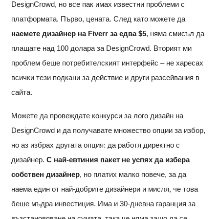
DesignCrowd, но все пак имах известни проблеми с
платформата. Първо, цената. След като можете да
наемете дизайнер на Fiverr за едва $5
, няма смисъл да
плащате над 100 долара за DesignCrowd. Вторият ми
проблем беше потребителският интерфейс – не харесах
всички тези подкани за действие и други разсейвания в
сайта.
Можете да провеждате конкурси за лого дизайн на
DesignCrowd и да получавате множество опции за избор,
но аз избрах другата опция: да работя директно с
дизайнер.
С най-евтиния пакет не успях да избера
собствен дизайнер
, но платих малко повече, за да
наема един от най-добрите дизайнери и мисля, че това
беше мъдра инвестиция. Има и 30-дневна гаранция за
възстановяване на сумата, така че няма защо да се