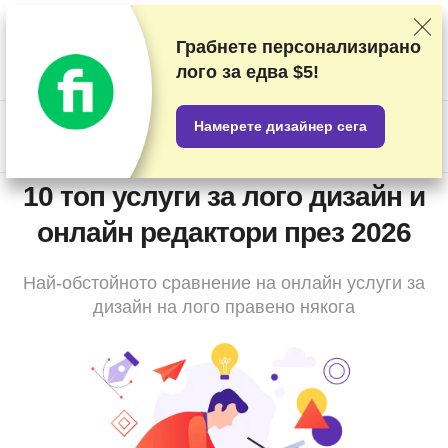
Класираме доставчиците на базата на подробни тестове и
проучвания, но също така вземаме предвид вашите отзиви и
Грабнете персонализирано
търговски си споразумения с различните доставчици. Тази
лого за
едва $5!
страница съдържа партньорски връзки.
Разкриване на
реклама
.
Намерете дизайнер сега
US$
10 топ услуги за лого дизайн и
онлайн редактори през 2026
Най-обстойното сравнение на онлайн услуги за
дизайн на лого правено някога