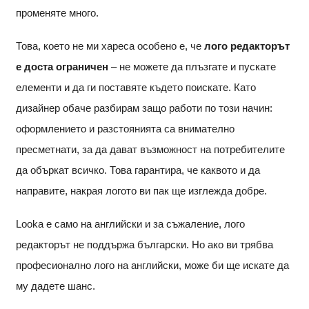
променяте много.
Това, което не ми хареса особено е, че
лого редакторът
е доста ограничен
– не можете да плъзгате и пускате
елементи и да ги поставяте където поискате. Като
дизайнер обаче разбирам защо работи по този начин:
оформлението и разстоянията са внимателно
пресметнати, за да дават възможност на потребителите
да объркат всичко. Това гарантира, че каквото и да
направите, накрая логото ви пак ще изглежда добре.
Looka е само на английски и за съжаление, лого
редакторът не поддържа български. Но ако ви трябва
професионално лого на английски, може би ще искате да
му дадете шанс.