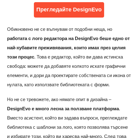
Прегледайте DesignEvo
Обикновено не се вълнувам от подобни неща, но
работата с лого редактора на DesignEvo беше едно от
най-хубавите преживявания, които имах през целия
този процес
. Това е редактор, който ви дава истинска
свобода: можете да добавяте колкото искате графични
елементи, и дори да проектирате собствената си икона от
нулата, като използвате библиотеката с форми.
Но не се тревожете, ако нямате опит в дизайна –
DesignEvo е много лесна за ползване платформа
.
Вместо асистент, който ви задава въпроси, преглеждате
библиотека с шаблони за лого, която позволява търсене
и избирате този, който ви харесва най-много. След това