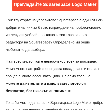
Прегледайте Squarespace Logo Maker
Конструкторът на уебсайтове Squarespace е един от най-
добрите начини за бързо изграждане на професионално
изглеждащ уебсайт, но какво казва това за лого
редактора на Squarespace? Определено ми беше
любопитно да разбера.
На първо място, той е невероятно лесен за ползване.
Няма много настройки и опции за овладяване и целият
процес е много лесен като цяло. Не само това, но
можете да изтеглите и използвате логото си
безплатно, без никакъв ангажимент.
Това би могло да направи Squarespace Logo Maker добро
решение, ако просто ви трябва бързо лого за лична