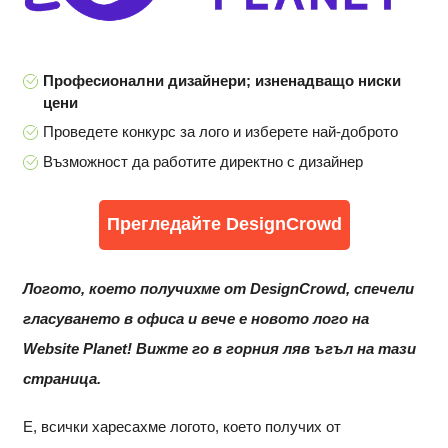
Професионални дизайнери; изненадващо ниски
цени
Проведете конкурс за лого и изберете най-доброто
Възможност да работите директно с дизайнер
Прегледайте DesignCrowd
Логото, което получихме от DesignCrowd, спечели
гласуването в офиса и вече е новото лого на
Website Planet! Вижте го в горния ляв ъгъл на тази
страница.
Е, всички харесахме логото, което получих от