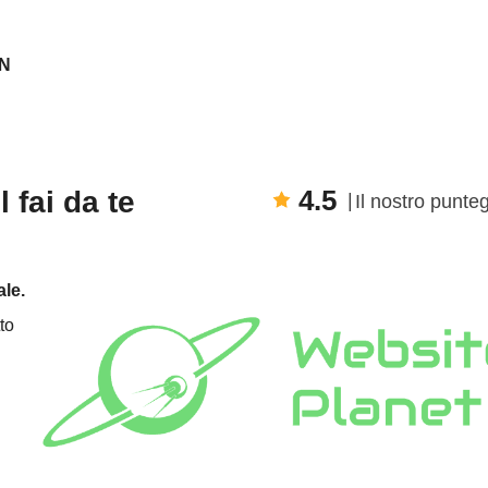
GN
4.5
 fai da te
Il nostro punte
ale.
to