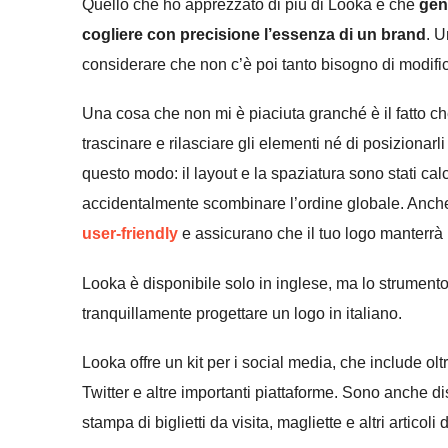
Quello che ho apprezzato di più di Looka è che
gen
cogliere con precisione l’essenza di un brand
. U
considerare che non c’è poi tanto bisogno di modific
Una cosa che non mi è piaciuta granché è il fatto c
trascinare e rilasciare gli elementi né di posiziona
questo modo: il layout e la spaziatura sono stati cal
accidentalmente scombinare l’ordine globale. Anch
user-friendly
e assicurano che il tuo logo manterrà
Looka è disponibile solo in inglese, ma lo strumento 
tranquillamente progettare un logo in italiano.
Looka offre un kit per i social media, che include ol
Twitter e altre importanti piattaforme. Sono anche dis
stampa di biglietti da visita, magliette e altri articol