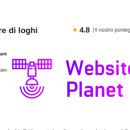
4.8
e di loghi
Il nostro punte
rare
 ben