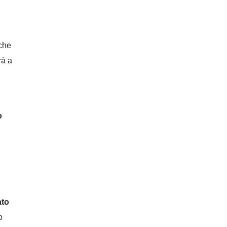
 che
rà a
o
ato
o