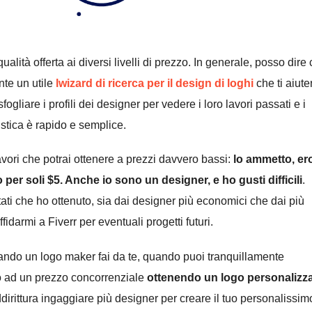
alità offerta ai diversi livelli di prezzo. In generale, posso dire
nte un utile
l
wizard di ricerca per il design di loghi
che ti aiute
sfogliare i profili dei designer per vedere i loro lavori passati e i
istica è rapido e semplice.
lavori che potrai ottenere a prezzi davvero bassi:
lo ammetto, er
 per soli
$5. Anche io sono un designer, e ho gusti difficili
.
ati che ho ottenuto, sia dai designer più economici che dai più
idarmi a Fiverr per eventuali progetti futuri.
do un logo maker fai da te, quando puoi tranquillamente
uo ad un prezzo concorrenziale
ottenendo un logo personalizz
ddirittura ingaggiare più designer per creare il tuo personalissim