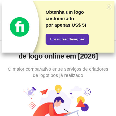
Classificamos os fornecedores com base em testes e pesquisas
rigorosos, mas também levamos em consideração seu feedback
Obtenha um logo
e nossos acordos comerciais com provedores. Esta página
customizado
contém links de afiliados.
Divulgação de Publicidade
por
apenas US$ 5!
US$
Encontrar designer
Os 9 melhores serviços de criação
de logo online em [2026]
O maior comparativo entre serviços de criadores
de logotipos já realizado