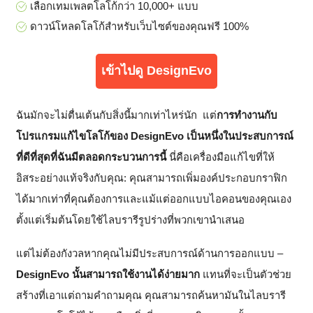
เลือกเทมเพลตโลโก้กว่า 10,000+ แบบ
ดาวน์โหลดโลโก้สำหรับเว็บไซต์ของคุณฟรี 100%
เข้าไปดู DesignEvo
ฉันมักจะไม่ตื่นเต้นกับสิ่งนี้มากเท่าไหร่นัก แต่
การทำงานกับ
โปรแกรมแก้ไขโลโก้ของ DesignEvo เป็นหนึ่งในประสบการณ์
ที่ดีที่สุดที่ฉันมีตลอดกระบวนการนี้
นี่คือเครื่องมือแก้ไขที่ให้
อิสระอย่างแท้จริงกับคุณ: คุณสามารถเพิ่มองค์ประกอบกราฟิก
ได้มากเท่าที่คุณต้องการและแม้แต่ออกแบบไอคอนของคุณเอง
ตั้งแต่เริ่มต้นโดยใช้ไลบรารีรูปร่างที่พวกเขานำเสนอ
แต่ไม่ต้องกังวลหากคุณไม่มีประสบการณ์ด้านการออกแบบ –
DesignEvo นั้นสามารถใช้งานได้ง่ายมาก
แทนที่จะเป็นตัวช่วย
สร้างที่เอาแต่ถามคำถามคุณ คุณสามารถค้นหามันในไลบรารี