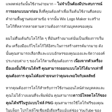
แพลตฟอร์มนั้นใช้งานง่ายมาก –
ไม่จำเป็นต้องมีประสบการณ์
การออกแบบมาก่อน
สิ่งที่คุณต้องทำเพื่อเริ่มต้นใช้งานคือตอบ
คำถามพื้นฐานสองสามข้อ จากนั้น Wix Logo Maker จะสร้าง
โลโก้ที่หลากหลายตามความต้องการส่วนบุคคลของคุณ
ผมไม่ตื่นเต้นกับโลโก้ใด ๆ ที่มันสร้างมาแต่นั่นเป็นเพียงการเริ่ม
ต้น เครื่องมือแก้ไขโลโก้ให้อิสระในการสร้างสรรค์มากมาย ดัง
นั้นคุณสามารถเลือกสีและแบบอักษรของคุณเองและจัดวางองค์
ประกอบต่าง ๆ ของโลโก้ตามที่คุณต้องการ
เนื่องจากตัวเครื่อง
มือเองนั้นใช้งานได้ฟรี คุณสามารถออกแบบโลโก้ได้มากเท่าที่
คุณต้องการ คุณไม่ต้องจ่ายจนกว่าคุณจะพอใจกับผลลัพธ์
หากคุณต้องการโลโก้สำหรับการใช้งานออนไลน์ส่วนบุคคลและ
คุณไม่ได้วางแผนที่จะพิมพ์มัน คุณสามารถ
ดาวน์โหลดโลโก้ของ
คุณได้ฟรีในรูปแบบไฟล์ PNG
คุณสามารถใช้โลโก้ฟรีของคุณ
ในบล็อก โปรไฟล์โซเชียลมีเดียหรือแม้แต่ช่อง YouTube ของ