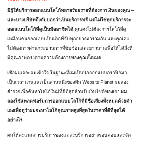
มีผู้ให้บริการออกแบบโลโก้หลายร้อยรายที่ต้องการเงินของคุณ
–
และบางบริษัทถึงกับบอกว่าเป็นบริการฟรี แต่ไม่ใช่ทุกบริการจะ
ออกแบบโลโก้ที่ดูเป็นมืออาชีพได้
คุณคงไม่ต้องการโลโก้ที่ดู
เหมือนคนออกแบบเป็นเด็กที่จับทุกอย่างมารวมกัน และคุณคง
ไม่ต้องการผ่านกระบวนการที่ซับซ้อนและยาวนานเพื่อให้ได้สิ่งที่
มีคุณภาพตรงตามความต้องการของคุณทั้งหมด
เชื่อผมเถอะผมเข้าใจ ในฐานะที่ผมเป็นนักออกแบบกราฟิกมา
เป็นเวลานานและเป็นส่วนหนึ่งของทีม Website Planet ผมลอง
สำรวจเพื่อค้นหาโลโก้ใหม่ที่ดีที่สุดสำหรับเว็บไซต์ของเรา
ผม
ลองใช้แพลตฟอร์มการออกแบบโลโก้ที่มีชื่อเสียงทั้งหมดด้วยตัว
เองเพื่อดูว่าผมจะหาโลโก้คุณภาพสูงที่สุดในราคาที่ดีที่สุดได้
อย่างไร
ผมให้คะแนนการบริการของแต่ละบริการอย่างรอบคอบและจัด