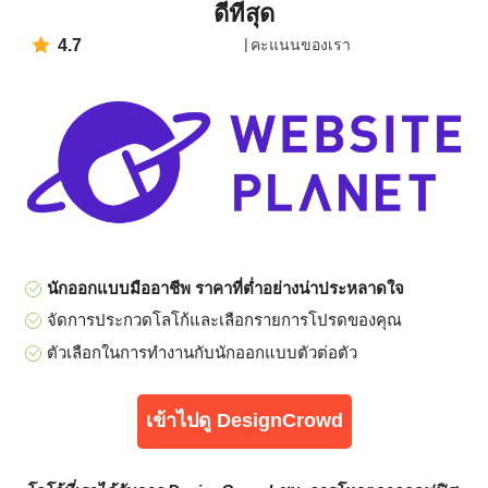
ดีที่สุด
4.7
คะแนนของเรา
นักออกแบบมืออาชีพ ราคาที่ต่ำอย่างน่าประหลาดใจ
จัดการประกวดโลโก้และเลือกรายการโปรดของคุณ
ตัวเลือกในการทำงานกับนักออกแบบตัวต่อตัว
เข้าไปดู DesignCrowd