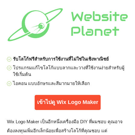
รับโลโก้ฟรีสำหรับการใช้งานที่ไม่ใช่ในเชิงพาณิชย์
โปรแกรมแก้ไขโลโก้แบบลากและวางที่ใช้งานง่ายสำหรับผู้
ใช้เริ่มต้น
ไอคอน แบบอักษรและสีมากมายให้เลือก
เข้าไปดู Wix Logo Maker
Wix Logo Maker เป็นอีกหนึ่งเครื่องมือ DIY ที่ผมชอบ คุณอาจ
ต้องลงทุนเพิ่มอีกเล็กน้อยเพื่อสร้างโลโก้ที่คุณชอบ แต่