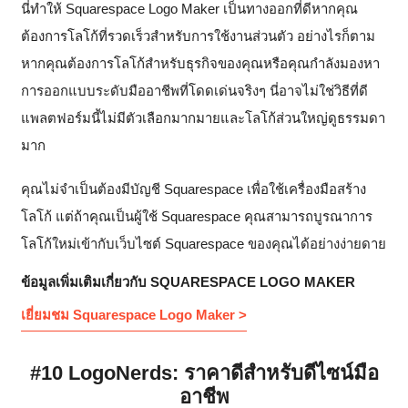
นี่ทำให้ Squarespace Logo Maker เป็นทางออกที่ดีหากคุณ
ต้องการโลโก้ที่รวดเร็วสำหรับการใช้งานส่วนตัว อย่างไรก็ตาม
หากคุณต้องการโลโก้สำหรับธุรกิจของคุณหรือคุณกำลังมองหา
การออกแบบระดับมืออาชีพที่โดดเด่นจริงๆ นี่อาจไม่ใช่วิธีที่ดี
แพลตฟอร์มนี้ไม่มีตัวเลือกมากมายและโลโก้ส่วนใหญ่ดูธรรมดา
มาก
คุณไม่จำเป็นต้องมีบัญชี Squarespace เพื่อใช้เครื่องมือสร้าง
โลโก้ แต่ถ้าคุณเป็นผู้ใช้ Squarespace คุณสามารถบูรณาการ
โลโก้ใหม่เข้ากับเว็บไซต์ Squarespace ของคุณได้อย่างง่ายดาย
ข้อมูลเพิ่มเติมเกี่ยวกับ SQUARESPACE LOGO MAKER
เยี่ยมชม Squarespace Logo Maker >
#10 LogoNerds: ราคาดีสำหรับดีไซน์มือ
อาชีพ