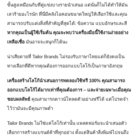
ขั้นสูงเหมือนกับที่คู่แข่งบางรายนำเสนอ แต่นั่นก็ไม่ได้ทำให้มัน
เลวร้ายอะไรนัก ที่นี่มีคลังไอคอนขนาดใหญ่ให้เลือกใช้และคุณ
สามารถปรับแต่งสิ่งที่สำคัญที่สุดได้: ข้อความ แบบอักษรและสี
หากคุณเป็นผู้ใช้เริ่มต้น คุณจะพบว่าเครื่องมือนี้ใช้งานง่ายอย่าง
เหลือเชื่อ
มันอาจจะสนุกก็ได้นะ
น่าเสียดายที่ Tailor Brands ไม่รองรับภาษาไทยแต่ก็ยังคงเป็น
ทางเลือกที่ดีหากคุณต้องการออกแบบโลโก้เป็นภาษาอังกฤษ
เครื่องสร้างโลโก้นำเสนอการทดลองใช้ฟรี 100% คุณสามารถ
ออกแบบโลโก้ได้มากเท่าที่คุณต้องการ – และจ่ายเฉพาะเมื่อคุณ
ชอบผลลัพธ์
คุณสามารถดาวน์โหลดตัวอย่างฟรีได้ แต่โปรดจำ
ไว้ว่ามันจะมีคุณภาพต่ำ
Tailor Brands ไม่ใช่แค่โลโก้เท่านั้น แพลตฟอร์มจะนำเสนอตัว
เลือกการสร้างแบรนด์ค้าที่ทุกอย่าง ตั้งแต่สินค้าสิ่งพิมพ์ไปจนถึง