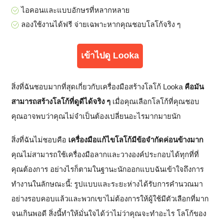
ไอคอนและแบบอักษรที่หลากหลาย
ลองใช้งานได้ฟรี จ่ายเฉพาะหากคุณชอบโลโก้จริง ๆ
เข้าไปดู Looka
สิ่งที่ฉันชอบมากที่สุดเกี่ยวกับเครื่องมือสร้างโลโก้ Looka
คือมัน
สามารถสร้างโลโก้ที่ดูดีได้จริง ๆ
เมื่อคุณเลือกโลโก้ที่คุณชอบ
คุณอาจพบว่าคุณไม่จำเป็นต้องเปลี่ยนอะไรมากมายนัก
สิ่งที่ฉันไม่ชอบคือ
เครื่องมือแก้ไขโลโก้มีข้อจำกัดค่อนข้างมาก
คุณไม่สามารถใช้เครื่องมือลากและวางองค์ประกอบได้ทุกที่ที่
คุณต้องการ อย่างไรก็ตามในฐานะนักออกแบบฉันเข้าใจถึงการ
ทำงานในลักษณะนี้: รูปแบบและระยะห่างได้รับการคำนวณมา
อย่างรอบคอบแล้วและพวกเขาไม่ต้องการให้ผู้ใช้มีตัวเลือกที่มาก
จนเกินพอดี สิ่งนี้ทำให้มั่นใจได้ว่าไม่ว่าคุณจะทำอะไร โลโก้ของ