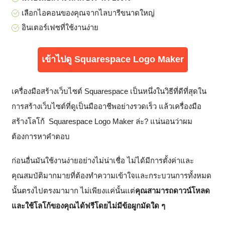
เลือกไอคอนของคุณจากไลบารีขนาดใหญ่
อินเตอร์เฟซที่ใช้งานง่าย
เข้าไปดู Squarespace Logo Maker
เครื่องมือสร้างเว็บไซต์ Squarespace เป็นหนึ่งในวิธีที่ดีที่สุดใน
การสร้างเว็บไซต์ที่ดูเป็นมืออาชีพอย่างรวดเร็ว แล้วเครื่องมือ
สร้างโลโก้ Squarespace Logo Maker ล่ะ? แน่นอนว่าผม
ต้องการหาคำตอบ
ก่อนอื่นมันใช้งานง่ายอย่างไม่น่าเชื่อ ไม่ได้มีการตั้งค่าและ
คุณสมบัติมากมายที่ต้องทำความเข้าใจและกระบวนการทั้งหมด
นั้นตรงไปตรงมามาก ไม่เพียงแค่นั้นแต่
คุณสามารถดาวน์โหลด
และใช้โลโก้ของคุณได้ฟรีโดยไม่มีข้อผูกมัดใด ๆ