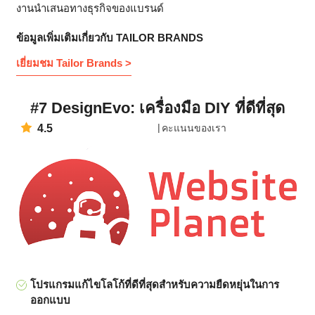
งานนำเสนอทางธุรกิจของแบรนด์
ข้อมูลเพิ่มเติมเกี่ยวกับ TAILOR BRANDS
เยี่ยมชม Tailor Brands >
#7 DesignEvo: เครื่องมือ DIY ที่ดีที่สุด
4.5
คะแนนของเรา
โปรแกรมแก้ไขโลโก้ที่ดีที่สุดสำหรับความยืดหยุ่นในการ
ออกแบบ