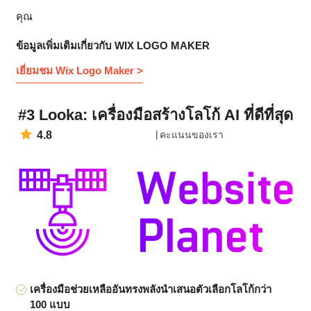
คุณ
ข้อมูลเพิ่มเติมเกี่ยวกับ WIX LOGO MAKER
เยี่ยมชม Wix Logo Maker >
#3 Looka: เครื่องมือสร้างโลโก้ AI ที่ดีที่สุด
4.8
คะแนนของเรา
เครื่องมือช่วยเหลืออันทรงพลังนำเสนอตัวเลือกโลโก้กว่า
100 แบบ