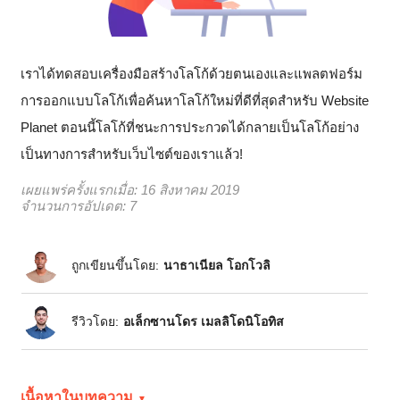
เราได้ทดสอบเครื่องมือสร้างโลโก้ด้วยตนเองและแพลตฟอร์ม
การออกแบบโลโก้เพื่อค้นหาโลโก้ใหม่ที่ดีที่สุดสำหรับ Website
Planet ตอนนี้โลโก้ที่ชนะการประกวดได้กลายเป็นโลโก้อย่าง
เป็นทางการสำหรับเว็บไซต์ของเราแล้ว!
เผยแพร่ครั้งแรกเมื่อ:
16 สิงหาคม 2019
จำนวนการอัปเดต: 7
ถูกเขียนขึ้นโดย:
นาธาเนียล โอกโวลิ
รีวิวโดย:
อเล็กซานโดร เมลลิโดนิโอทิส
เนื้อหาในบทความ