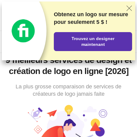
Nous classons nos produits sur la base de tests et de recherches
rigoureux, mais nous tenons également compte de vos
Obtenez un logo sur mesure
commentaires et des accords commerciaux conclus avec les
pour
seulement 5 $ !
fournisseurs. Cette page contient des liens d'affiliation.
Information sur la publicité
.
Trouvez un designer
US$
maintenant
9 meilleurs services de design et
création de logo en ligne [2026]
La plus grosse comparaison de services de
créateurs de logo jamais faite