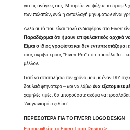
για τις ανάγκες σας. Μπορείτε να ψάξετε τα προφίλ 
των πελατών, ενώ η ανταλλαγή μηνυμάτων είναι γρή
Αλλά αυτό που είναι πολύ ενδιαφέρον στο Fiverr είν
Παραδέχομαι ότι ήμουν επιφυλακτικός αρχικά 
Είμαι ο ίδιος γραφίστα και δεν εντυπωσιάζομαι 
τους ακριβότερους “Fiverr Pro” που προσέλαβα – κ
μέλλον.
Γιατί να σπαταλήσω τον χρόνο μου με έναν DIY σχ
δουλειά φτηνότερα –
και
να λάβω
ένα εξατομικευμέ
χαμηλές τιμές, θα μπορούσατε ακόμα να προσλάβετε 
“διαγωνισμό σχεδίου”.
ΠΕΡΙΣΣΌΤΕΡΑ ΓΙΑ ΤΟ FIVERR LOGO DESIGN
Επισκεφθείτε το Fiverr Logo Design >