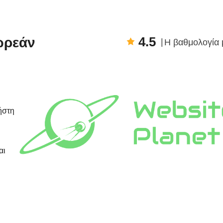
4.5
ωρεάν
Η βαθμολογία 
ήστη
αι