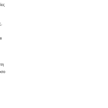
ίες
ς.
αι
 τη
όσο