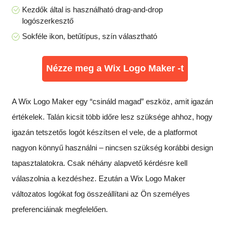
Kezdők által is használható drag-and-drop
logószerkesztő
Sokféle ikon, betűtípus, szín választható
Nézze meg a Wix Logo Maker -t
A Wix Logo Maker egy “csináld magad” eszköz, amit igazán
értékelek. Talán kicsit több időre lesz szüksége ahhoz, hogy
igazán tetszetős logót készítsen el vele, de a platformot
nagyon könnyű használni – nincsen szükség korábbi design
tapasztalatokra. Csak néhány alapvető kérdésre kell
válaszolnia a kezdéshez. Ezután a Wix Logo Maker
változatos logókat fog összeállítani az Ön személyes
preferenciáinak megfelelően.