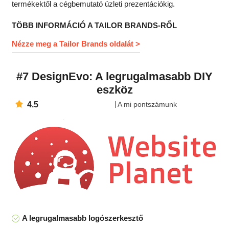
termékektől a cégbemutató üzleti prezentációkig.
TÖBB INFORMÁCIÓ A TAILOR BRANDS-RŐL
Nézze meg a Tailor Brands oldalát >
#7 DesignEvo: A legrugalmasabb DIY
eszköz
4.5
A mi pontszámunk
A legrugalmasabb logószerkesztő