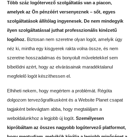
Több száz logótervező szolgáltatás van a piacon,
amelyek az Ön pénzéért versenyeznek – sőt, egyes
szolgáltatások állítólag ingyenesek. De nem mindegyik
ilyen szolgáltatással juthat professzionális kinézetű
logóhoz.
Biztosan nem szeretne olyan logót, amelyik úgy
néz ki, mintha egy kisgyerek rakta volna össze, és nem
szeretne hosszadalmas és bonyolult műveletekkel sem
bíbelődni azért, hogy az elvárásainak maradéktalanul
megfelelő logót készíthessen el.
Elhiheti nekem, hogy megértem a problémát. Régóta
dolgozom tervezőgrafikusként és a Website Planet csapat
tagjaként belevágtam abba, hogy megtaláljam a
weboldalunkhoz a legjobb új logót.
Személyesen
kipróbáltam az összes nagyobb logótervező platformot,
hogy megtudjam, melyikük kínálja a legjobb minőséget a