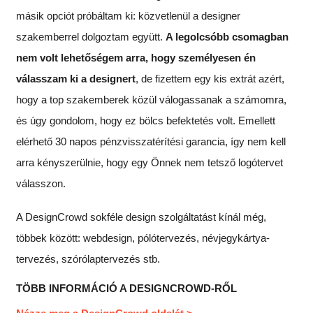
másik opciót próbáltam ki: közvetlenül a designer
szakemberrel dolgoztam együtt.
A legolcsóbb csomagban
nem volt lehetőségem arra, hogy személyesen én
válasszam ki a designert
, de fizettem egy kis extrát azért,
hogy a top szakemberek közül válogassanak a számomra,
és úgy gondolom, hogy ez bölcs befektetés volt. Emellett
elérhető 30 napos pénzvisszatérítési garancia, így nem kell
arra kényszerülnie, hogy egy Önnek nem tetsző logótervet
válasszon.
A DesignCrowd sokféle design szolgáltatást kínál még,
többek között: webdesign, pólótervezés, névjegykártya-
tervezés, szórólaptervezés stb.
TÖBB INFORMÁCIÓ A DESIGNCROWD-RŐL