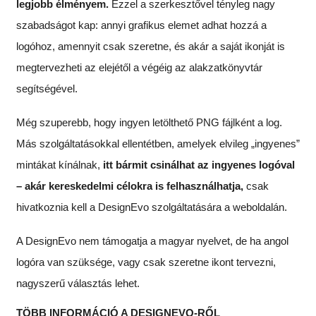
legjobb élményem.
Ezzel a szerkesztővel tényleg nagy
szabadságot kap: annyi grafikus elemet adhat hozzá a
logóhoz, amennyit csak szeretne, és akár a saját ikonját is
megtervezheti az elejétől a végéig az alakzatkönyvtár
segítségével.
Még szuperebb, hogy ingyen letölthető PNG fájlként a log.
Más szolgáltatásokkal ellentétben, amelyek elvileg „ingyenes”
mintákat kínálnak,
itt bármit csinálhat az ingyenes logóval
– akár kereskedelmi célokra is felhasználhatja,
csak
hivatkoznia kell a DesignEvo szolgáltatására a weboldalán.
A DesignEvo nem támogatja a magyar nyelvet, de ha angol
logóra van szüksége, vagy csak szeretne ikont tervezni,
nagyszerű választás lehet.
TÖBB INFORMÁCIÓ A DESIGNEVO-RŐL