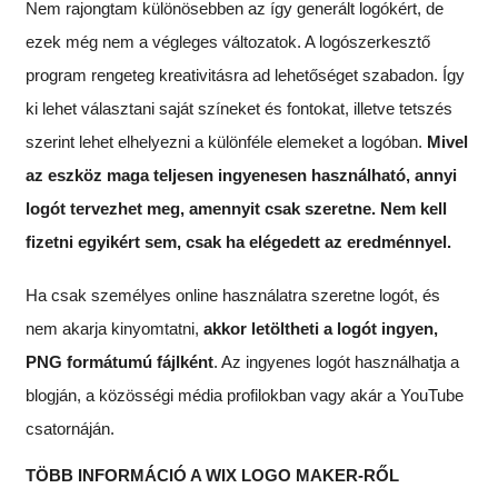
Nem rajongtam különösebben az így generált logókért, de
ezek még nem a végleges változatok. A logószerkesztő
program rengeteg kreativitásra ad lehetőséget szabadon. Így
ki lehet választani saját színeket és fontokat, illetve tetszés
szerint lehet elhelyezni a különféle elemeket a logóban.
Mivel
az eszköz maga teljesen ingyenesen használható, annyi
logót tervezhet meg, amennyit csak szeretne. Nem kell
fizetni egyikért sem, csak ha elégedett az eredménnyel.
Ha csak személyes online használatra szeretne logót, és
nem akarja kinyomtatni,
akkor letöltheti a logót ingyen,
PNG formátumú fájlként
. Az ingyenes logót használhatja a
blogján, a közösségi média profilokban vagy akár a YouTube
csatornáján.
TÖBB INFORMÁCIÓ A WIX LOGO MAKER-RŐL