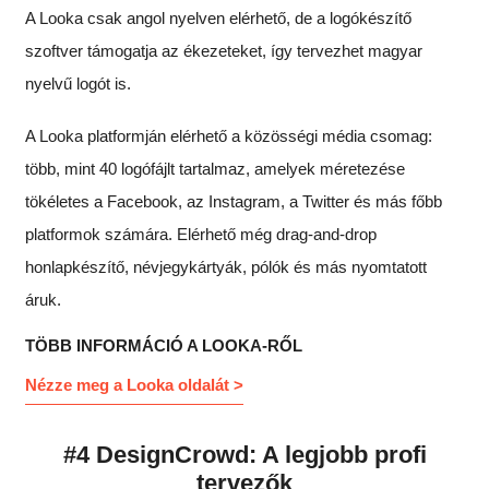
A Looka csak angol nyelven elérhető, de a logókészítő
szoftver támogatja az ékezeteket, így tervezhet magyar
nyelvű logót is.
A Looka platformján elérhető a közösségi média csomag:
több, mint 40 logófájlt tartalmaz, amelyek méretezése
tökéletes a Facebook, az Instagram, a Twitter és más főbb
platformok számára. Elérhető még drag-and-drop
honlapkészítő, névjegykártyák, pólók és más nyomtatott
áruk.
TÖBB INFORMÁCIÓ A LOOKA-RŐL
Nézze meg a Looka oldalát >
#4 DesignCrowd: A legjobb profi
tervezők