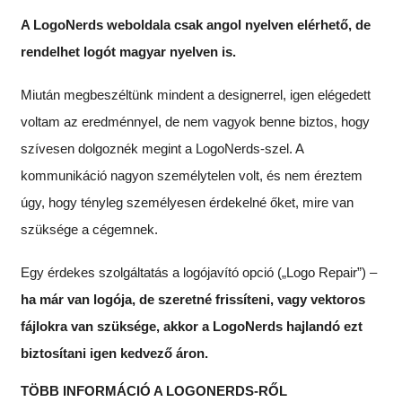
A LogoNerds weboldala csak angol nyelven elérhető, de
rendelhet logót magyar nyelven is.
Miután megbeszéltünk mindent a designerrel, igen elégedett
voltam az eredménnyel, de nem vagyok benne biztos, hogy
szívesen dolgoznék megint a LogoNerds-szel. A
kommunikáció nagyon személytelen volt, és nem éreztem
úgy, hogy tényleg személyesen érdekelné őket, mire van
szüksége a cégemnek.
Egy érdekes szolgáltatás a logójavító opció („Logo Repair”) –
ha már van logója, de szeretné frissíteni, vagy vektoros
fájlokra van szüksége, akkor a LogoNerds hajlandó ezt
biztosítani igen kedvező áron.
TÖBB INFORMÁCIÓ A LOGONERDS-RŐL