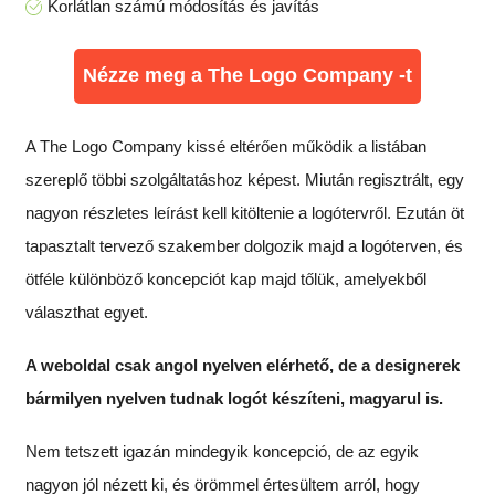
Korlátlan számú módosítás és javítás
Nézze meg a The Logo Company -t
A The Logo Company kissé eltérően működik a listában
szereplő többi szolgáltatáshoz képest. Miután regisztrált, egy
nagyon részletes leírást kell kitöltenie a logótervről. Ezután öt
tapasztalt tervező szakember dolgozik majd a logóterven, és
ötféle különböző koncepciót kap majd tőlük, amelyekből
választhat egyet.
A weboldal csak angol nyelven elérhető, de a designerek
bármilyen nyelven tudnak logót készíteni, magyarul is.
Nem tetszett igazán mindegyik koncepció, de az egyik
nagyon jól nézett ki, és örömmel értesültem arról, hogy