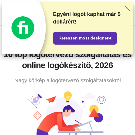
Alapos tesztelés és kutatómunka alapján soroljuk be a
beszállítókat, de a visszajelzéseidet és a szolgáltatókkal való
Egyéni logót kaphat
már 5
üzleti megállapodásainkat is figyelembe vesszük. Ez az oldal
dollárért!
partnerlinkeket tartalmaz.
Hirdetési nyilatkozat
.
US$
Keressen most designer-t
10 top logótervező szolgáltatás és
online logókészítő, 2026
Nagy körkép a logótervező szolgáltatásokról