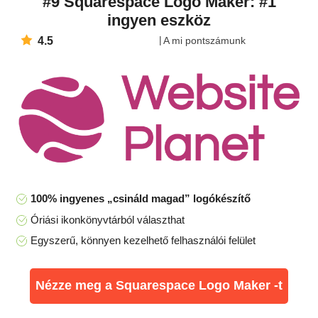
#9 Squarespace Logo Maker: #1
ingyen eszköz
4.5
A mi pontszámunk
100% ingyenes „csináld magad” logókészítő
Óriási ikonkönyvtárból választhat
Egyszerű, könnyen kezelhető felhasználói felület
Nézze meg a Squarespace Logo Maker -t