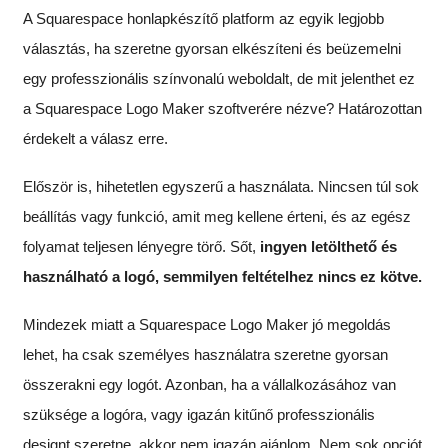
A Squarespace honlapkészítő platform az egyik legjobb
választás, ha szeretne gyorsan elkészíteni és beüzemelni
egy professzionális színvonalú weboldalt, de mit jelenthet ez
a Squarespace Logo Maker szoftverére nézve? Határozottan
érdekelt a válasz erre.
Először is, hihetetlen egyszerű a használata. Nincsen túl sok
beállítás vagy funkció, amit meg kellene érteni, és az egész
folyamat teljesen lényegre törő. Sőt,
ingyen letölthető és
használható a logó, semmilyen feltételhez nincs ez kötve.
Mindezek miatt a Squarespace Logo Maker jó megoldás
lehet, ha csak személyes használatra szeretne gyorsan
összerakni egy logót. Azonban, ha a vállalkozásához van
szüksége a logóra, vagy igazán kitűnő professzionális
designt szeretne, akkor nem igazán ajánlom. Nem sok opciót