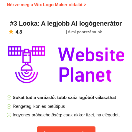
Nézze meg a Wix Logo Maker oldalát >
#3 Looka: A legjobb AI logógenerátor
4.8
A mi pontszámunk
Sokat tud a varázsló: több száz logóból választhat
Rengeteg ikon és betűtípus
Ingyenes próbalehetőség: csak akkor fizet, ha elégedett