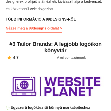
designerek profiljait is átnézheti, kiválaszthatja a kedvencét,
és közvetlenül vele dolgozhat.
TÖBB INFORMÁCIÓ A 99DESIGNS-RŐL
Nézze meg a 99designs oldalát >
#6 Tailor Brands: A legjobb logóikon
könyvtár
4.7
A mi pontszámunk
Egyszerű logókészítő könnyű márkaépítéshez