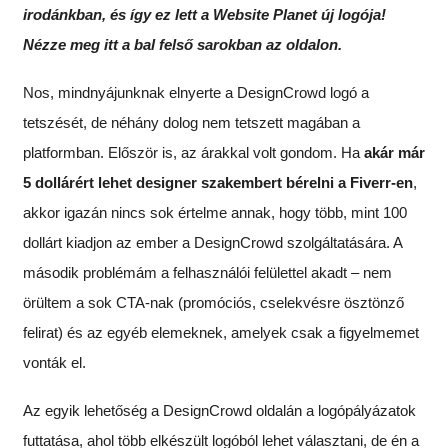
irodánkban, és így ez lett a Website Planet új logója!
Nézze meg itt a bal felső sarokban az oldalon.
Nos, mindnyájunknak elnyerte a DesignCrowd logó a
tetszését, de néhány dolog nem tetszett magában a
platformban. Először is, az árakkal volt gondom. Ha
akár már
5 dollárért lehet designer szakembert bérelni a Fiverr-en
,
akkor igazán nincs sok értelme annak, hogy több, mint 100
dollárt kiadjon az ember a DesignCrowd szolgáltatására. A
második problémám a felhasználói felülettel akadt – nem
örültem a sok CTA-nak (promóciós, cselekvésre ösztönző
felirat) és az egyéb elemeknek, amelyek csak a figyelmemet
vonták el.
Az egyik lehetőség a DesignCrowd oldalán a logópályázatok
futtatása, ahol több elkészült logóból lehet választani, de én a