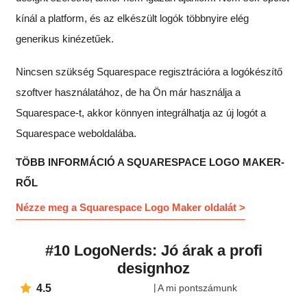
kínál a platform, és az elkészült logók többnyire elég
generikus kinézetűek.
Nincsen szükség Squarespace regisztrációra a logókészítő
szoftver használatához, de ha Ön már használja a
Squarespace-t, akkor könnyen integrálhatja az új logót a
Squarespace weboldalába.
TÖBB INFORMÁCIÓ A SQUARESPACE LOGO MAKER-
RŐL
Nézze meg a Squarespace Logo Maker oldalát >
#10 LogoNerds: Jó árak a profi
designhoz
4.5
A mi pontszámunk