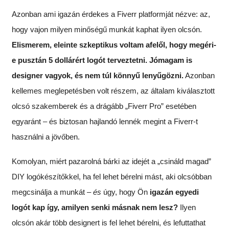
Azonban ami igazán érdekes a Fiverr platformját nézve: az,
hogy vajon milyen minőségű munkát kaphat ilyen olcsón.
Elismerem, eleinte szkeptikus voltam afelől, hogy megéri-
e pusztán 5 dollárért logót terveztetni. Jómagam is
designer vagyok, és nem túl könnyű lenyűgözni.
Azonban
kellemes meglepetésben volt részem, az általam kiválasztott
olcsó szakemberek és a drágább „Fiverr Pro” esetében
egyaránt – és biztosan hajlandó lennék megint a Fiverr-t
használni a jövőben.
Komolyan, miért pazarolná bárki az idejét a „csináld magad”
DIY logókészítőkkel, ha fel lehet bérelni mást, aki olcsóbban
megcsinálja a munkát –
és
úgy, hogy Ön
igazán egyedi
logót kap így, amilyen senki másnak nem lesz?
Ilyen
olcsón akár több designert is fel lehet bérelni, és lefuttathat