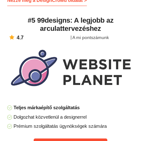
Nézze meg a DesignCrowd oldalát >
#5 99designs: A legjobb az
arculattervezéshez
4.7
A mi pontszámunk
Teljes márkaépítő szolgáltatás
Dolgozhat közvetlenül a designerrel
Prémium szolgáltatás ügynökségek számára