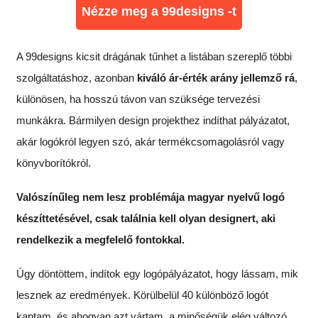
Nézze meg a 99designs -t
A 99designs kicsit drágának tűnhet a listában szereplő többi
szolgáltatáshoz, azonban
kiváló ár-érték arány jellemző rá
,
különösen, ha hosszú távon van szüksége tervezési
munkákra. Bármilyen design projekthez indíthat pályázatot,
akár logókról legyen szó, akár termékcsomagolásról vagy
könyvborítókról.
Valószínűleg nem lesz problémája magyar nyelvű logó
készíttetésével, csak találnia kell olyan designert, aki
rendelkezik a megfelelő fontokkal.
Úgy döntöttem, indítok egy logópályázatot, hogy lássam, mik
lesznek az eredmények. Körülbelül 40 különböző logót
kaptam, és ahogyan azt vártam, a minőségük elég változó