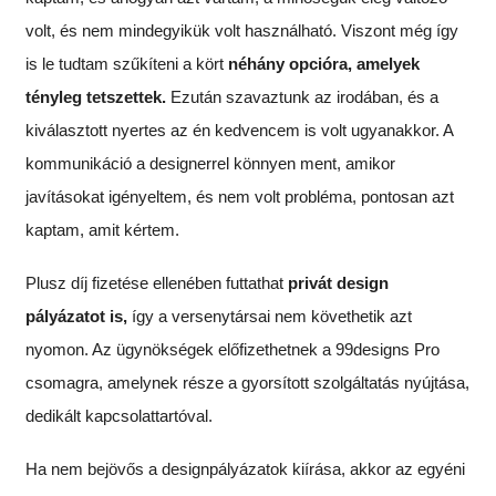
volt, és nem mindegyikük volt használható. Viszont még így
is le tudtam szűkíteni a kört
néhány opcióra, amelyek
tényleg tetszettek.
Ezután szavaztunk az irodában, és a
kiválasztott nyertes az én kedvencem is volt ugyanakkor. A
kommunikáció a designerrel könnyen ment, amikor
javításokat igényeltem, és nem volt probléma, pontosan azt
kaptam, amit kértem.
Plusz díj fizetése ellenében futtathat
privát design
pályázatot is,
így a versenytársai nem követhetik azt
nyomon. Az ügynökségek előfizethetnek a 99designs Pro
csomagra, amelynek része a gyorsított szolgáltatás nyújtása,
dedikált kapcsolattartóval.
Ha nem bejövős a designpályázatok kiírása, akkor az egyéni