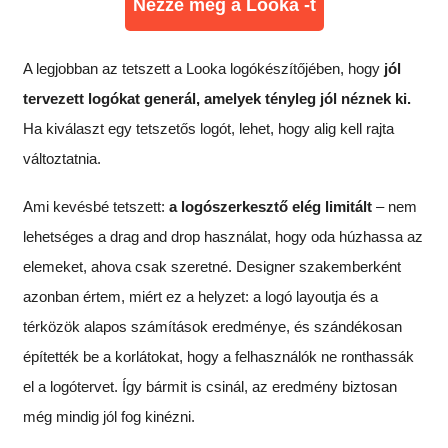
Nézze meg a Looka -t
A legjobban az tetszett a Looka logókészítőjében, hogy
jól
tervezett logókat generál, amelyek tényleg jól néznek ki.
Ha kiválaszt egy tetszetős logót, lehet, hogy alig kell rajta
változtatnia.
Ami kevésbé tetszett:
a logószerkesztő elég limitált
– nem
lehetséges a drag and drop használat, hogy oda húzhassa az
elemeket, ahova csak szeretné. Designer szakemberként
azonban értem, miért ez a helyzet: a logó layoutja és a
térközök alapos számítások eredménye, és szándékosan
építették be a korlátokat, hogy a felhasználók ne ronthassák
el a logótervet. Így bármit is csinál, az eredmény biztosan
még mindig jól fog kinézni.