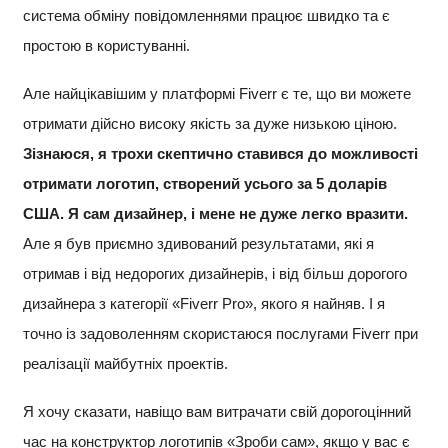
система обміну повідомленнями працює швидко та є
простою в користуванні.
Але найцікавішим у платформі Fiverr є те, що ви можете
отримати дійсно високу якість за дуже низькою ціною.
Зізнаюся, я трохи скептично ставився до можливості
отримати логотип, створений усього за 5 доларів
США. Я сам дизайнер, і мене не дуже легко вразити.
Але я був приємно здивований результатами, які я
отримав і від недорогих дизайнерів, і від більш дорогого
дизайнера з категорії «Fiverr Pro», якого я найняв. І я
точно із задоволенням скористаюся послугами Fiverr при
реалізації майбутніх проектів.
Я хочу сказати, навіщо вам витрачати свій дорогоцінний
час на конструктор логотипів «Зроби сам», якщо у вас є