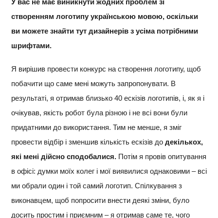
У вас не має виникнути жодних проблем зі
створенням логотипу українською мовою, оскільки
ви можете знайти тут дизайнерів з усіма потрібними
шрифтами.
Я вирішив провести конкурс на створення логотипу, щоб
побачити що саме мені можуть запропонувати. В
результаті, я отримав близько 40 ескізів логотипів, і, як я і
очікував, якість робот була різною і не всі вони були
придатними до використання. Тим не менше, я зміг
провести відбір і зменшив кількість ескізів до
декількох,
які мені дійсно сподобалися.
Потім я провів опитування
в офісі: думки моїх колег і мої виявилися однаковими – всі
ми обрали один і той самий логотип. Спілкування з
виконавцем, щоб попросити внести деякі зміни, було
досить простим і приємним – я отримав саме те, чого