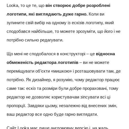
Looka, то це те, що
він створює добре розроблені
логотипи, які виглядають дуже гарно.
Коли ви
зупините свій вибір на одному із ескізів логотипу, який
сподобався найбільше, то можете зрозуміти, що його і не
потрібно сильно редагувати.
Що мені не сподобалося в конструкторі – це
відносна
обмеженість редактора логотипів
– ви не можете
переміщувати об’єкти «мишкою» і розташовувати там, де
потрібно. Як дизайнер, я розумію, чому редактор працює
саме так: ескіз та розміри були добре прораховані, тому
редактор не дозволяє користувачам зіпсувати всі ці
пропорції. Завдяки цьому, незалежно від внесених змін,
ваш редактор все одно буде гарно виглядати.
Сайт Looka має лише англомовну версію і, на жаль,