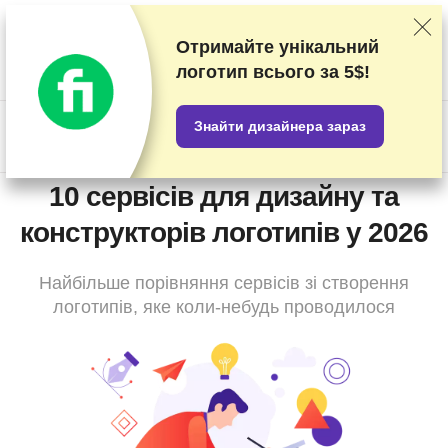
Наші оцінки постачальників послуг засновані на результатах
ретельних тестувань та досліджень, але ми беремо до уваги
Отримайте унікальний
також і ваші відгуки та комерційні угоди, укладені з окремими
логотип
всього за 5$!
постачальниками послуг. Ця сторінка містить партнерські
посилання.
Розкриття інформації про рекламодавців
Знайти дизайнера зараз
US$
10 сервісів для дизайну та
конструкторів логотипів у 2026
Найбільше порівняння сервісів зі створення
логотипів, яке коли-небудь проводилося