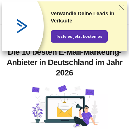
Wir bewerten die Anbieter auf Grundlage strenger Tests und
Bewertungen, berücksichtigen aber auch Dein Feedback und
Verwandle Deine Leads in
unsere geschäftlichen Vereinbarungen mit den Anbietern.
Diese
Verkäufe
Seite enthält Affiliate-Links
.
US$
Teste es jetzt kostenlos
Die 10 besten E-Mail-Marketing-
Anbieter in Deutschland im Jahr
2026