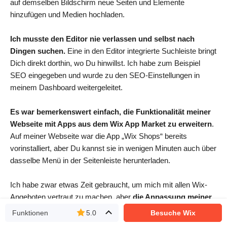
auf demselben Bildschirm neue Seiten und Elemente
hinzufügen und Medien hochladen.
Ich musste den Editor nie verlassen und selbst nach
Dingen suchen.
Eine in den Editor integrierte Suchleiste bringt
Dich direkt dorthin, wo Du hinwillst. Ich habe zum Beispiel
SEO eingegeben und wurde zu den SEO-Einstellungen in
meinem Dashboard weitergeleitet.
Es war bemerkenswert einfach, die Funktionalität meiner
Webseite mit Apps aus dem Wix App Market zu erweitern
.
Auf meiner Webseite war die App „Wix Shops“ bereits
vorinstalliert, aber Du kannst sie in wenigen Minuten auch über
dasselbe Menü in der Seitenleiste herunterladen.
Ich habe zwar etwas Zeit gebraucht, um mich mit allen Wix-
Angeboten vertraut zu machen, aber
die Anpassung meiner
Webseite war eine unkomplizierte, intuitive und sogar
Funktionen
5.0
Besuche Wix
unterhaltsame Erfahrung
.