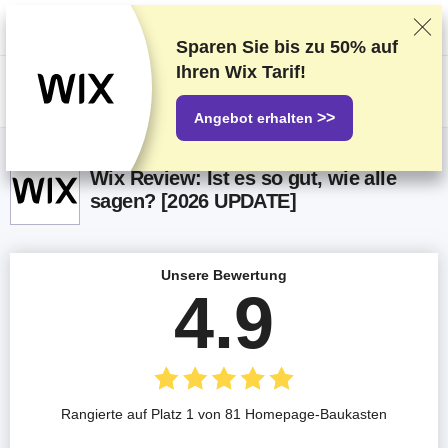
Wir bewerten die Anbieter auf Grundlage strenger Tests und Bewertungen,
berücksichtigen aber auch Dein Feedback und unsere geschäftlichen
Vereinbarungen mit den Anbietern.
Diese Seite enthält Affiliate-Links
.
Sparen Sie bis zu
50%
auf
Ihren Wix Tarif!
US$
>>
Angebot erhalten
Wix Review: Ist es so gut, wie alle
sagen? [2026 UPDATE]
Unsere Bewertung
4.9
Rangierte auf Platz 1 von 81 Homepage-Baukasten