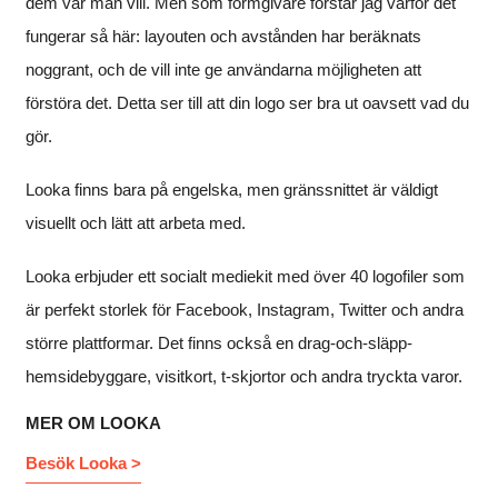
dem var man vill. Men som formgivare förstår jag varför det
fungerar så här: layouten och avstånden har beräknats
noggrant, och de vill inte ge användarna möjligheten att
förstöra det. Detta ser till att din logo ser bra ut oavsett vad du
gör.
Looka finns bara på engelska, men gränssnittet är väldigt
visuellt och lätt att arbeta med.
Looka erbjuder ett socialt mediekit med över 40 logofiler som
är perfekt storlek för Facebook, Instagram, Twitter och andra
större plattformar. Det finns också en drag-och-släpp-
hemsidebyggare, visitkort, t-skjortor och andra tryckta varor.
MER OM LOOKA
Besök Looka >