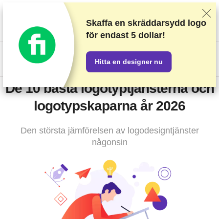
Vi rankar leverantörer baserat på rigorösa tester och
efterforskning, men vi lyssnar även på din feedback och våra
Skaffa en skräddarsydd logo
kommersiella avtal med leverantörer. Denna sida innehåller
för
endast 5 dollar!
partnerlänkar.
Annonseringsinformation
US$
Hitta en designer nu
De 10 bästa logotyptjänsterna och
logotypskaparna år 2026
Den största jämförelsen av logodesigntjänster
någonsin