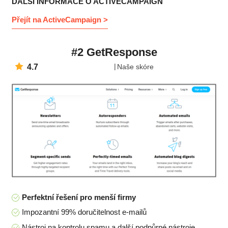
DALŠÍ INFORMACE O ACTIVECAMPAIGN
Přejít na ActiveCampaign >
#2 GetResponse
4.7
Naše skóre
Perfektní řešení pro menší firmy
Impozantní 99% doručitelnost e-mailů
Nástroj na kontrolu spamu a další podpůrné nástroje