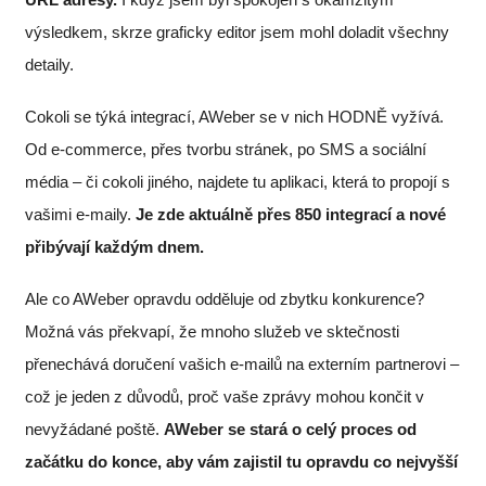
výsledkem, skrze graficky editor jsem mohl doladit všechny
detaily.
Cokoli se týká integrací, AWeber se v nich HODNĚ vyžívá.
Od e-commerce, přes tvorbu stránek, po SMS a sociální
média – či cokoli jiného, najdete tu aplikaci, která to propojí s
vašimi e-maily.
Je zde aktuálně přes 850 integrací a nové
přibývají každým dnem.
Ale co AWeber opravdu odděluje od zbytku konkurence?
Možná vás překvapí, že mnoho služeb ve sktečnosti
přenechává doručení vašich e-mailů na externím partnerovi –
což je jeden z důvodů, proč vaše zprávy mohou končit v
nevyžádané poště.
AWeber se stará o celý proces od
začátku do konce, aby vám zajistil tu opravdu co nejvyšší