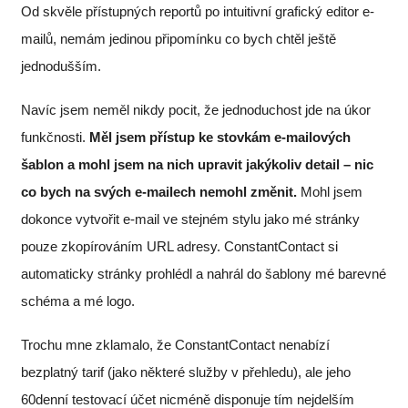
Od skvěle přístupných reportů po intuitivní grafický editor e-
mailů, nemám jedinou připomínku co bych chtěl ještě
jednodušším.
Navíc jsem neměl nikdy pocit, že jednoduchost jde na úkor
funkčnosti.
Měl jsem přístup ke stovkám e-mailových
šablon a mohl jsem na nich upravit jakýkoliv detail – nic
co bych na svých e-mailech nemohl změnit.
Mohl jsem
dokonce vytvořit e-mail ve stejném stylu jako mé stránky
pouze zkopírováním URL adresy. ConstantContact si
automaticky stránky prohlédl a nahrál do šablony mé barevné
schéma a mé logo.
Trochu mne zklamalo, že ConstantContact nenabízí
bezplatný tarif (jako některé služby v přehledu), ale jeho
60denní testovací účet nicméně disponuje tím nejdelším