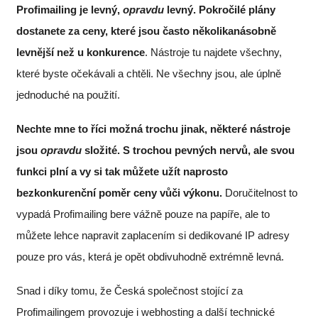
Profimailing je levný,
opravdu
levný. Pokročilé plány
dostanete za ceny, které jsou často několikanásobně
levnější než u konkurence
. Nástroje tu najdete všechny,
které byste očekávali a chtěli. Ne všechny jsou, ale úplně
jednoduché na použití.
Nechte mne to říci možná trochu jinak, některé nástroje
jsou
opravdu
složité. S trochou pevných nervů, ale svou
funkci plní a vy si tak můžete užít naprosto
bezkonkurenční poměr ceny vůči výkonu.
Doručitelnost to
vypadá Profimailing bere vážně pouze na papíře, ale to
můžete lehce napravit zaplacením si dedikované IP adresy
pouze pro vás, která je opět obdivuhodně extrémně levná.
Snad i díky tomu, že Česká společnost stojící za
Profimailingem provozuje i webhosting a další technické