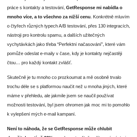
práce s kontakty a testování,
GetResponse mi nabídla o
mnoho více, a to všechno za nižší cenu
. Konkrétně mluvím
o čtyřech různých typech A/B testování, přes 130 integracích,
nástroji pro kontrolu spamu, a dalších užitečných
vychytávkách jako třeba “Perfektní načasování”, které vám
pomůže odeslat e-maily v čase, kdy je kontakty nejčastěji
čtou… pro každý kontakt zvlášť.
Skutečně je tu mnoho co prozkoumat a mě osobně trvalo
trochu déle se s platformou naučit než u mnoha jiných, které
máme v přehledu, ale jakmile jsem se naučil používat
možnosti testování, byl jsem ohromen jak moc mi to pomohlo
k vylepšení mých e-mail kampaní.
Není to náhoda, že se GetResponse může chlubit