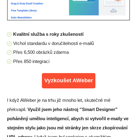
Kvalitní služba s roky zkušeností
Vrchol standardu v doručitelnosti e-mailů
Přes 6,500 obrázků zdarma
Přes 850 integrací
Vyzkoušet AWeber
I když AWeber je na trhu již mnoho let, skutečně mě
překvapil.
Využil jsem jeho nástroj “Smart Designer”
poháněný umělou inteligencí, abych si vytvořil e-maily ve
stejném stylu jako jsou mé stránky jen skrze zkopírování
URL adresy.
I když jsem byl spokojen s okamžitým