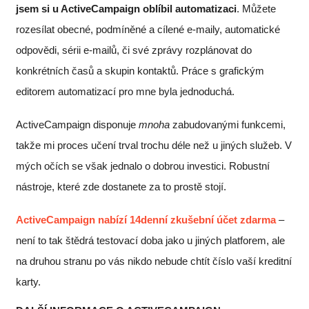
jsem si u ActiveCampaign oblíbil automatizaci
. Můžete
rozesílat obecné, podmíněné a cílené e-maily, automatické
odpovědi, sérii e-mailů, či své zprávy rozplánovat do
konkrétních časů a skupin kontaktů. Práce s grafickým
editorem automatizací pro mne byla jednoduchá.
ActiveCampaign disponuje
mnoha
zabudovanými funkcemi,
takže mi proces učení trval trochu déle než u jiných služeb. V
mých očích se však jednalo o dobrou investici. Robustní
nástroje, které zde dostanete za to prostě stojí.
ActiveCampaign nabízí 14denní zkušební účet zdarma
–
není to tak štědrá testovací doba jako u jiných platforem, ale
na druhou stranu po vás nikdo nebude chtít číslo vaší kreditní
karty.