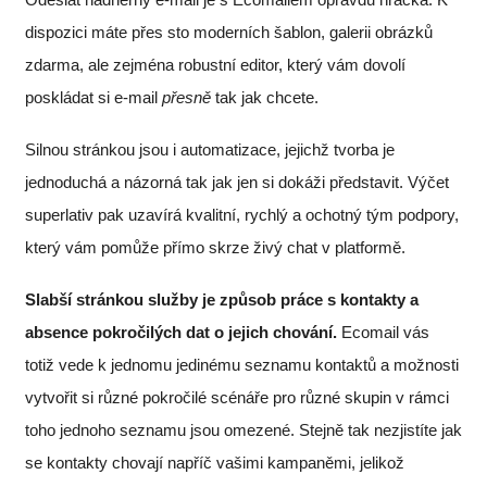
dispozici máte přes sto moderních šablon, galerii obrázků
zdarma, ale zejména robustní editor, který vám dovolí
poskládat si e-mail
přesně
tak jak chcete.
Silnou stránkou jsou i automatizace, jejichž tvorba je
jednoduchá a názorná tak jak jen si dokáži představit. Výčet
superlativ pak uzavírá kvalitní, rychlý a ochotný tým podpory,
který vám pomůže přímo skrze živý chat v platformě.
Slabší stránkou služby je způsob práce s kontakty a
absence pokročilých dat o jejich chování.
Ecomail vás
totiž vede k jednomu jedinému seznamu kontaktů a možnosti
vytvořit si různé pokročilé scénáře pro různé skupin v rámci
toho jednoho seznamu jsou omezené. Stejně tak nezjistíte jak
se kontakty chovají napříč vašimi kampaněmi, jelikož