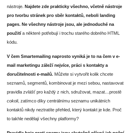
nástroje.
Najdete zde prakticky všechno, včetně nástroje
pro tvorbu stránek pro sběr kontaktů, neboli landing
pages. Ne všechny nástroje jsou, ale jednoduché na
použití
a některé potřebují i trochu starého dobrého HTML
kódu.
V čem Smartemailing naprosto vyniká je to na čem v e-
mail marketingu záleží nejvíce, práci s kontakty a
doručitelnosti e-mailů.
Můžete si vytvořit kolik chcete
seznamů, segmentů, kombinovat je mezi sebou, nastavovat
pravidla zvlášť pro každý z nich, sdružovat, mazat…prostě
cokoli
, zatímco díky centrálnímu seznamu unikátních
kontaktů nikdy neztratíte přehled, který kontakt je kde. Proč
to takhle nedělají všechny platformy?
Pravidla boje proti spamu jsou skutečně přísná jak noční