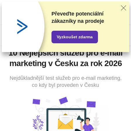
Poskytovatele hodnotíme na základě důkladného testování a
průzkumu, ale také s ohledem na vaši zpětnou vazbu a naše
Převeďte potenciální
obchodní dohody s poskytovateli. Tato stránka obsahuje
zákazníky na prodeje
partnerské odkazy.
Prohlášení o inzerci
US$
Vyzkoušet zdarma
10 Nejlepších služeb pro e-mail
marketing v Česku za rok 2026
Nejdůkladnější test služeb pro e-mail marketing,
co kdy byl proveden v Česku