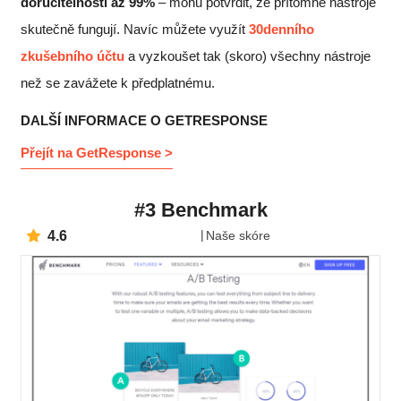
doručitelností až 99%
– mohu potvrdit, že přítomné nástroje
skutečně fungují. Navíc můžete využít
30denního
zkušebního účtu
a vyzkoušet tak (skoro) všechny nástroje
než se zavážete k předplatnému.
DALŠÍ INFORMACE O GETRESPONSE
Přejít na GetResponse >
#3 Benchmark
4.6
Naše skóre