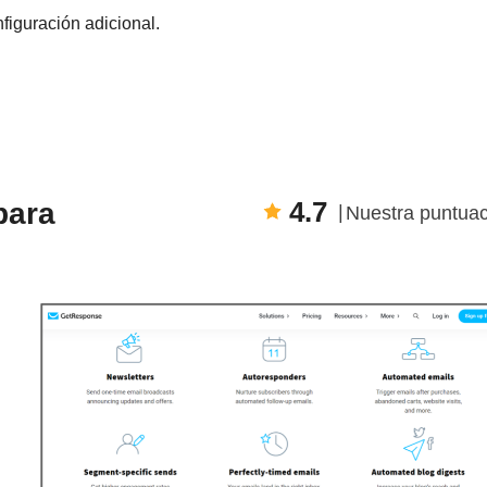
nfiguración adicional.
N
4.7
para
Nuestra puntuac