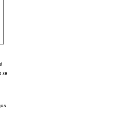
é,
o se
n
jos