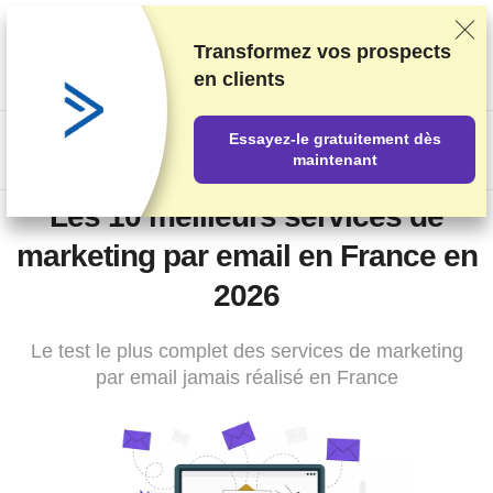
Nous classons nos produits sur la base de tests et de recherches
rigoureux, mais nous tenons également compte de vos
Transformez vos prospects
commentaires et des accords commerciaux conclus avec les
en clients
fournisseurs. Cette page contient des liens d'affiliation.
Information sur la publicité
.
Essayez-le gratuitement dès
US$
maintenant
Les 10 meilleurs services de
marketing par email en France en
2026
Le test le plus complet des services de marketing
par email jamais réalisé en France