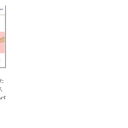
た
が、
いパ