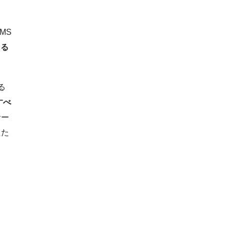
MS
える
る
すべ
サー
たた