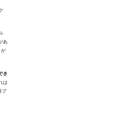
か
ル
があ
とが
でき
れは
料プ