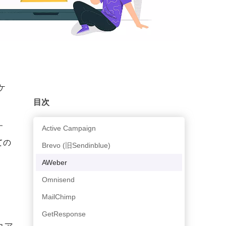
ケ
目次
す
Active Campaign
ての
Brevo (旧Sendinblue)
AWeber
Omnisend
MailChimp
GetResponse