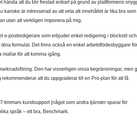
 hända att du blir frestad enbart på grund av plattformens snyg
du kanske är intresserad av att veta att innehållet är lika bra som
an utan att verkligen imponera på mig.
l e-postredigerare som erbjuder enkel redigering i blockstil och
dina formulär. Det finns också en enkel arbetsflödesbyggare fö
 mallar för att komma igång.
marknadsföring. Den har visserligen vissa begränsningar, men 
 Jag rekommenderar att du uppgraderar till en Pro-plan för att få
4/7-timmars kundsupport (något som andra tjänster sparar för
olika språk – ett bra, Benchmark.