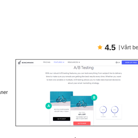
4.5
Vårt b
aner