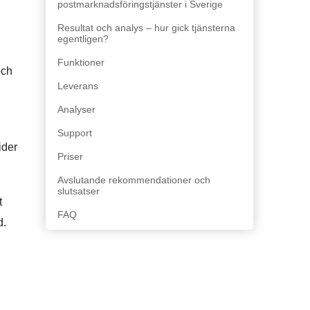
postmarknadsföringstjänster i Sverige
Resultat och analys – hur gick tjänsterna
egentligen?
Funktioner
och
Leverans
Analyser
Support
ider
Priser
Avslutande rekommendationer och
slutsatser
t
FAQ
d.