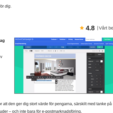
för
dig
.
4.8
Vårt b
tag
iv
or att den ger dig stort värde för pengarna, särskilt med tanke på
der – och inte bara för e-postmarknadsföring.