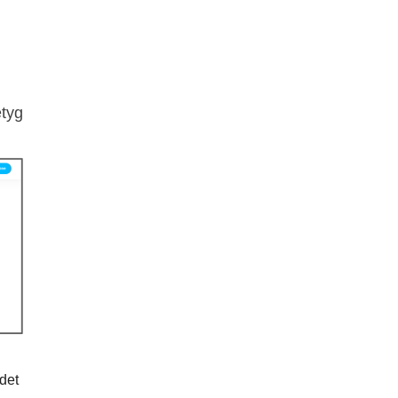
etyg
 det