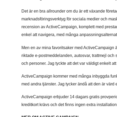
Det är en bra allrounder om du är ett växande före
marknadsföringsverktyg för sociala medier och mask
recension av ActiveCampaign, komplett med prestan
enkel att navigera, med många anpassningsalternat
Men en av mina favoritsaker med ActiveCampaign är
riktade e-postmeddelanden, autosvar, trattmejl och
och personer. Jag tyckte att det var väldigt enkelt
ActiveCampaign kommer med många inbyggda funktione
med andra tjänster. Jag tycker ändå att den är värd e
ActiveCampaign erbjuder 14 dagars gratis provperiod
kreditkort krävs och det finns ingen extra installation