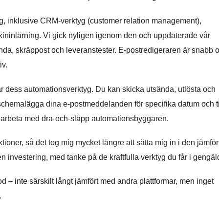
tag, inklusive CRM-verktyg (customer relation management),
ininlärning. Vi gick nyligen igenom den och uppdaterade vår
da, skräppost och leveranstester. E-postredigeraren är snabb 
iv.
 dess automationsverktyg. Du kan skicka utsända, utlösta och
 schemalägga dina e-postmeddelanden för specifika datum och t
 att arbeta med dra-och-släpp automationsbyggaren.
r, så det tog mig mycket längre att sätta mig in i den jämför
n investering, med tanke på de kraftfulla verktyg du får i gengäl
 – inte särskilt långt jämfört med andra plattformar, men inget
.