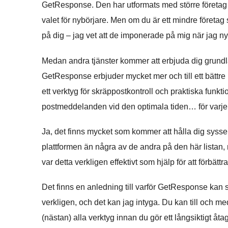
GetResponse. Den har utformats med större företag 
valet för nybörjare. Men om du är ett mindre företa
på dig – jag vet att de imponerade på mig när jag n
Medan andra tjänster kommer att erbjuda dig grundlä
GetResponse erbjuder mycket mer och till ett bättre p
ett verktyg för skräppostkontroll och praktiska funktio
postmeddelanden vid den optimala tiden… för varje 
Ja, det finns mycket som kommer att hålla dig syssels
plattformen än några av de andra på den här listan, 
var detta verkligen effektivt som hjälp för att förbät
Det finns en anledning till varför GetResponse kan
verkligen, och det kan jag intyga. Du kan till och me
(nästan) alla verktyg innan du gör ett långsiktigt åt