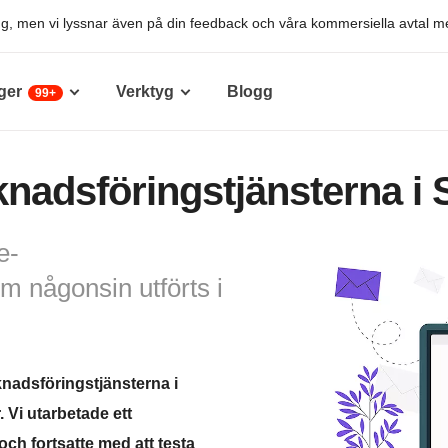
ing, men vi lyssnar även på din feedback och våra kommersiella avtal m
ger
Verktyg
Blogg
99+
nadsföringstjänsterna i 
e-
m någonsin utförts i
knadsföringstjänsterna i
. Vi utarbetade ett
och fortsatte med att testa