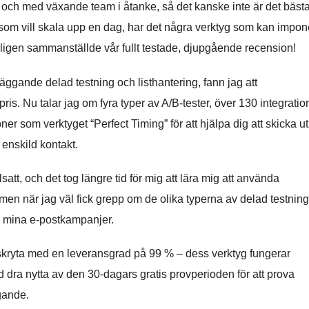
och med växande team i åtanke, så det kanske inte är det bäst
g som vill skala upp en dag, har det några verktyg som kan impon
yligen sammanställde vår fullt testade, djupgående recension!
ggande delad testning och listhantering, fann jag att
ris. Nu talar jag om fyra typer av A/B-tester, över 130 integratio
ner som verktyget “Perfect Timing” för att hjälpa dig att skicka ut
enskild kontakt.
att, och det tog längre tid för mig att lära mig att använda
men när jag väl fick grepp om de olika typerna av delad testning
tra mina e-postkampanjer.
 skryta med en leveransgrad på 99 % – dess verktyg fungerar
d dra nytta av den 30-dagars gratis provperioden för att prova
agande.