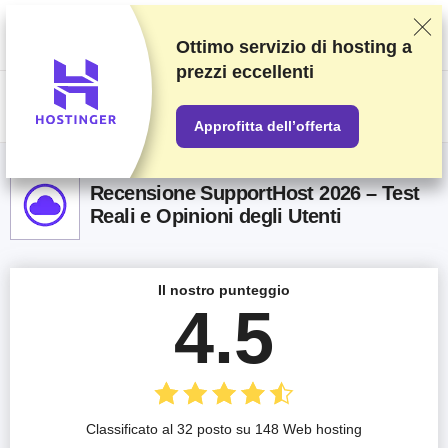
Classifichiamo i fornitori in base a test e ricerche rigorosi, ma teniamo
anche in considerazione la tua opinione e i nostri accordi commerciali con
gli stessi fornitori. Questa pagina contiene link di affiliazione.
Informativa
Ottimo servizio di hosting a
sulla pubblicità
.
prezzi eccellenti
US$
Approfitta dell’offerta
Recensione SupportHost 2026 – Test
Reali e Opinioni degli Utenti
Il nostro punteggio
4.5
Classificato al 32 posto su 148 Web hosting