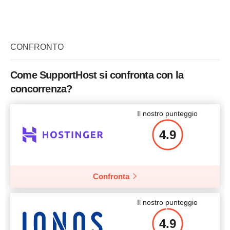
Memoria
10 GB
Numero di siti
1
Prezzo
$
15.14
Larghezza di banda
100 GB
Backup
+
Prezzo
$
138
Prezzo
$
33.80
CONFRONTO
Più dettagli
Come SupportHost si confronta con la
concorrenza?
Più dettagli
Più dettagli
Il nostro punteggio
4.9
Confronta
Il nostro punteggio
4.9