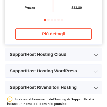
Prezzo
$
33.80
Più dettagli
SupportHost Hosting Cloud
Pianifica un nome
Cloud 1 UnManaged
SupportHost Hosting WordPress
Memoria
40 GB
Pianifica un nome
WordPress 1
Larghezza di banda
20 TB
SupportHost Rivenditori Hosting
Memoria
2 GB
CPU
2 VCPU
Pianifica un nome
Reseller 1
In alcuni abbonamenti dell'hosting di
SupportHost
è
Larghezza di banda
20 GB
RAM
4 GB
incluso un
nome del dominio gratuito