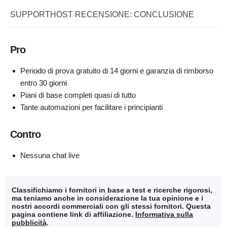
SUPPORTHOST RECENSIONE: CONCLUSIONE
Pro
Periodo di prova gratuito di 14 giorni e garanzia di rimborso
entro 30 giorni
Piani di base completi quasi di tutto
Tante automazioni per facilitare i principianti
Contro
Nessuna chat live
Classifichiamo i fornitori in base a test e ricerche rigorosi,
ma teniamo anche in considerazione la tua opinione e i
nostri accordi commerciali con gli stessi fornitori. Questa
pagina contiene link di affiliazione.
Informativa sulla
pubblicità
.