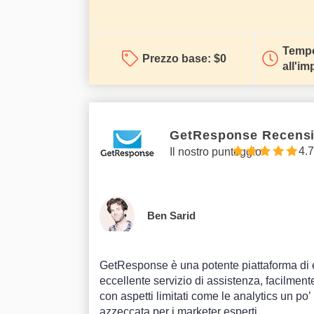
Tempo
Prezzo base:
$
0
all'im
GetResponse Recens
4.7
Il nostro punteggio
Ben Sarid
GetResponse è una potente piattaforma di
eccellente servizio di assistenza, facilmente
con aspetti limitati come le analytics un po’
azzeccata per i marketer esperti.