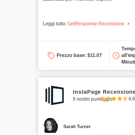
Leggi tutto:
GetResponse Recensione
Tempo
Prezzo base:
$
11.07
all'im
Minut
InstaPage Recension
4.6
Il nostro punteggio
Sarah Turner