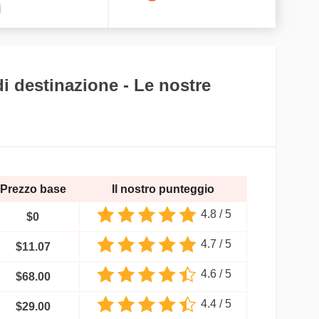
i
di destinazione - Le nostre
Prezzo base
Il nostro punteggio
4.8 / 5
$
0
4.7 / 5
$
11.07
4.6 / 5
$
68.00
4.4 / 5
$
29.00