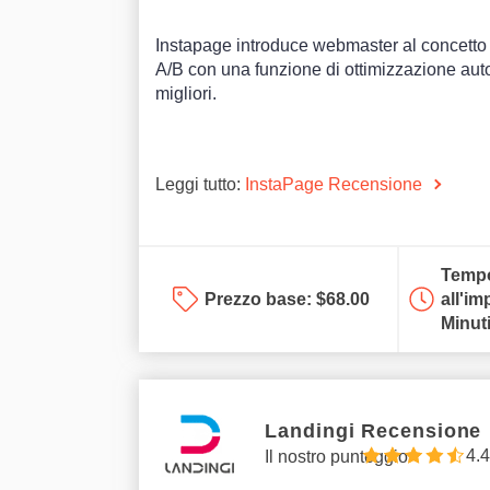
Instapage introduce webmaster al concetto d
A/B con una funzione di ottimizzazione automa
migliori.
Leggi tutto:
InstaPage Recensione
Tempo
Prezzo base:
$
68.00
all'im
Minut
Landingi Recensione
4.4
Il nostro punteggio