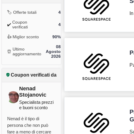
S
🏷️
Offerte totali
4
In
Coupon
✔️
4
verificati
👍
Miglior sconto
90%
08
Ultimo
⏰
Agosto
P
aggiornamento
2026
Pa
Coupon verificati da
Nenad
Stojanovic
Specialista prezzi
e buoni sconto
P
Nenad è il tipo di
G
persona che non può
fare a meno di cercare
Sc