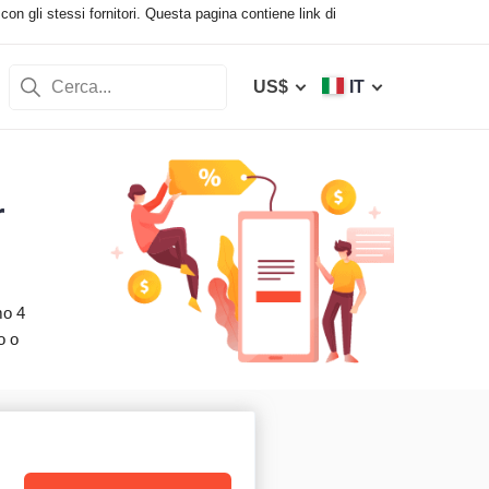
con gli stessi fornitori. Questa pagina contiene link di
US$
IT
r
mo 4
o o