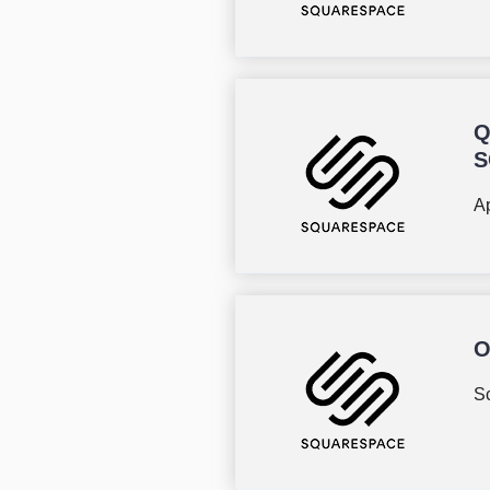
Q
S
Ap
O
Sc