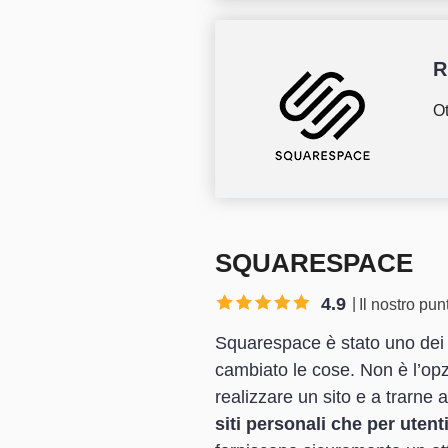
R
Ot
SQUARESPACE
4.9
Il nostro pu
Squarespace è stato uno dei m
cambiato le cose. Non è l’op
realizzare un sito e a trarne 
siti personali che per utent