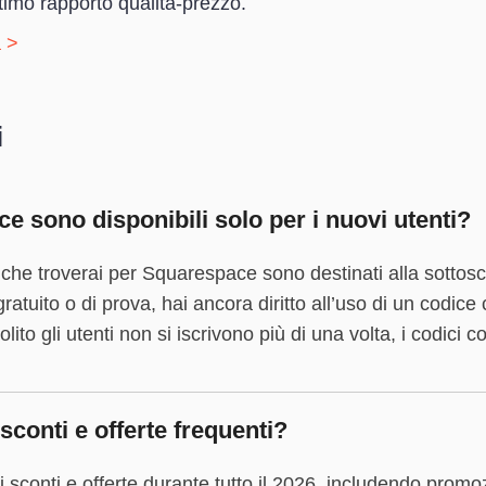
timo rapporto qualità-prezzo.
 >
i
e sono disponibili solo per i nuovi utenti?
che troverai per Squarespace sono destinati alla sottosc
 gratuito o di prova, hai ancora diritto all’uso di un codi
olito gli utenti non si iscrivono più di una volta, i codi
onti e offerte frequenti?
sconti e offerte durante tutto il 2026, includendo promozi