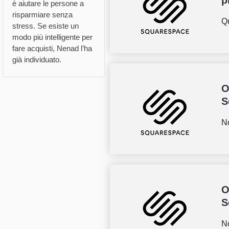
p
è aiutare le persone a
risparmiare senza
Qu
stress. Se esiste un
modo più intelligente per
fare acquisti, Nenad l’ha
già individuato.
O
S
No
O
S
No