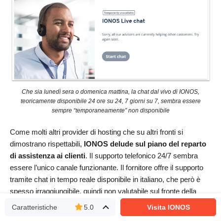
Che sia lunedì sera o domenica mattina, la chat dal vivo di IONOS,
teoricamente disponibile 24 ore su 24, 7 giorni su 7, sembra essere
sempre “temporaneamente” non disponibile
Come molti altri provider di hosting che su altri fronti si
dimostrano rispettabili,
IONOS delude sul piano del reparto
di assistenza ai clienti
. Il supporto telefonico 24/7 sembra
essere l’unico canale funzionante. Il fornitore offre il supporto
tramite chat in tempo reale disponibile in italiano, che però è
spesso irraggiungibile, quindi non valutabile sul fronte della
qualità. Dopo essermi collegata al dashboard del mio account,
Caratteristiche
5.0
Visita IONOS
non sono riuscita ad accedere a nessuno degli altri