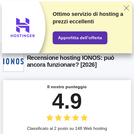
Classifichiamo i fornitori in base a test e ricerche rigorosi, ma teniamo
anche in considerazione la tua opinione e i nostri accordi commerciali con
gli stessi fornitori. Questa pagina contiene link di affiliazione.
Informativa
Ottimo servizio di hosting a
sulla pubblicità
.
prezzi eccellenti
US$
Approfitta dell’offerta
Recensione hosting IONOS: può
ancora funzionare? [2026]
Il nostro punteggio
4.9
Classificato al 2 posto su 148 Web hosting