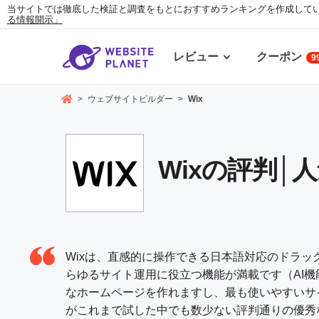
当サイトでは徹底した検証と調査をもとにおすすめランキングを作成して
る情報開示」
レビュー
クーポン
9
>
ウェブサイトビルダー
>
Wix
Wixの評判│
Wixは、直感的に操作できる日本語対応のドラ
らゆるサイト運用に役立つ機能が満載です（AI
なホームページを作れますし、最も使いやすいサ
がこれまで試した中でも数少ない評判通りの優秀