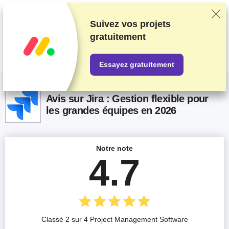
Nous classons nos produits sur la base de tests et de recherches
rigoureux, mais nous tenons également compte de vos commentaires et
des accords commerciaux conclus avec les fournisseurs. Cette page
Suivez vos projets
contient des liens d'affiliation.
Information sur la publicité
.
gratuitement
US$
Essayez gratuitement
Avis sur Jira : Gestion flexible pour
les grandes équipes en 2026
Notre note
4.7
Classé 2 sur 4 Project Management Software