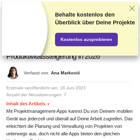
Wir bewerten die Anbieter auf Grundlage strenger Tests und Bewertungen,
berücksichtigen aber auch Dein Feedback und unsere geschäftlichen
Vereinbarungen mit den Anbietern.
Diese Seite enthält Affiliate-Links
.
Behalte kostenlos den
Überblick über Deine Projekte
US$
Kostenlos ausprobieren
6 Projektmanagement-Apps zur
Produktivitätssteigerung in 2026
Verfasst von:
Ana Marković
Erstmals veröffentlicht am:
18 Juni 2023
Anzahl der Aktualisierungen: 7
Inhalt des Artikels
Mit Projektmanagement-Apps kannst Du von Deinem mobilen
Gerät aus jederzeit und überall auf Deine Arbeit zugreifen. Das
erleichtert die Planung und Verwaltung von Projekten von
unterwegs aus, doch nicht alle Apps bieten den gleichen