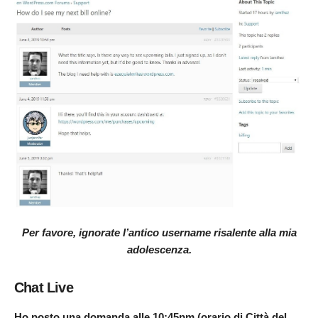
Per favore, ignorate l’antico username risalente alla mia
adolescenza.
Chat Live
Ho posto una domanda alle 10:45pm (orario di Città del