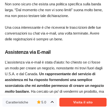
Non sono sicuro che esista una politica specifica sulla banda
larga. “Dal momento che non vi sono limiti” suona molto bene,
ma non posso testare tale dichiarazione.
Una cosa interessante è che riceverai le trascrizioni delle tue
conversazioni su chat via e-mail, una volta terminate. Avere
delle registrazioni è sempre un bene.
Assistenza via E-mail
L’assistenza via e-mail è stata d’aiuto: ho chiesto se ci fosse
un modo per creare un negozio, nonostante mi trovi fuori dagli
U.S.A. e dal Canada.
Un rappresentante del servizio di
assistenza mi ha risposto fornendomi una semplice
scorciatoia che mi avrebbe permesso di creare un negozio
molto
basilare.
Ha cercato un po’ di vendermi un prodotto, ma
il piano che mi ha proposto avrebbe effettivamente reso la
Caratteristiche
5.0
Visita il sito
scorciatoia più semplice da seguire, quindi non posso
biasimarla per averci provato.