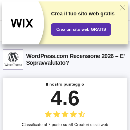
Classifichiamo i fornitori in base a test e ricerche rigorosi, ma teniamo
anche in considerazione la tua opinione e i nostri accordi commerciali con
gli stessi fornitori. Questa pagina contiene link di affiliazione.
Informativa
Crea il tuo sito web gratis
sulla pubblicità
.
Crea un sito web GRATIS
US$
WordPress.com Recensione 2026 – E’
Sopravvalutato?
Il nostro punteggio
4.6
Classificato al 7 posto su 58 Creatori di siti web