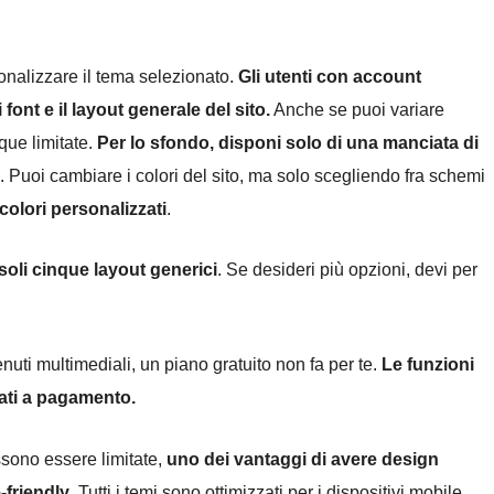
sonalizzare il tema selezionato.
Gli utenti con account
font e il layout generale del sito.
Anche se puoi variare
que limitate.
Per lo sfondo, disponi solo di una manciata di
. Puoi cambiare i colori del sito, ma solo scegliendo fra schemi
olori personalizzati
.
 a soli cinque layout generici
. Se desideri più opzioni, devi per
nuti multimediali, un piano gratuito non fa per te.
Le funzioni
nati a pagamento.
ossono essere limitate,
uno dei vantaggi di avere design
-friendly
. Tutti i temi sono ottimizzati per i dispositivi mobile,