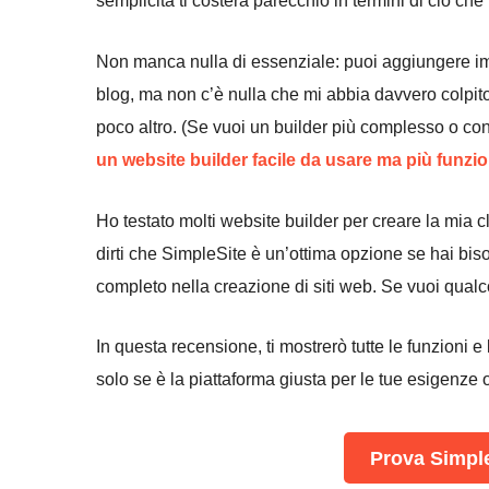
semplicità ti costerà parecchio in termini di ciò che 
Non manca nulla di essenziale: puoi aggiungere imm
blog, ma non c’è nulla che mi abbia davvero colpito
poco altro. (Se vuoi un builder più complesso o con
un website builder facile da usare ma più funzi
Ho testato molti website builder per creare la mia c
dirti che SimpleSite è un’ottima opzione se hai biso
completo nella creazione di siti web. Se vuoi qual
In questa recensione, ti mostrerò tutte le funzioni 
solo se è la piattaforma giusta per le tue esigenze 
Prova Simple