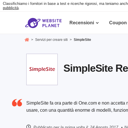
Classifichiamo i fornitori in base a test e ricerche rigorosi, ma teniamo anch
pubblicità
.
Recensioni
Coupon
>
Servizi per creare siti
>
SimpleSite
SimpleSite R
SimpleSite fa ora parte di One.com e non accetta nuov
usare, con una quantità enorme di modelli, funzion
Pubblicato per la prima volta il:
24 Agosto 2017
N