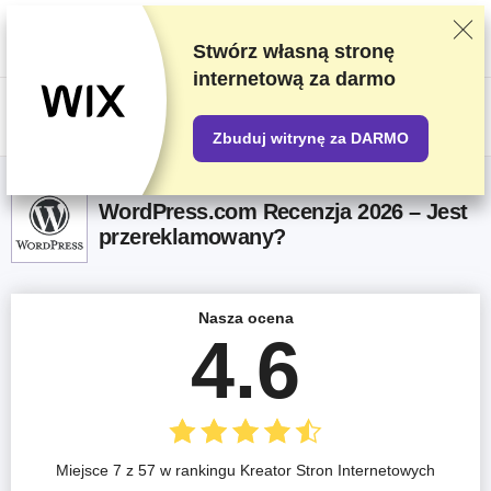
Oceniamy dostawców w oparciu o rygorystyczne testy i badania, ale
także bierzemy pod uwagę opinie użytkowników i nasze umowy handlowe
z dostawcami. Ta strona zawiera linki partnerskie.
Oświadczenie
Stwórz własną stronę
dotyczące reklam
internetową za darmo
US$
Zbuduj witrynę za DARMO
WordPress.com Recenzja 2026 – Jest
przereklamowany?
Nasza ocena
4.6
Miejsce 7 z 57 w rankingu Kreator Stron Internetowych