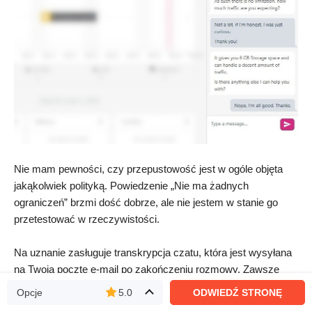
Nie mam pewności, czy przepustowość jest w ogóle objęta
jakąkolwiek polityką. Powiedzenie „Nie ma żadnych
ograniczeń” brzmi dość dobrze, ale nie jestem w stanie go
przetestować w rzeczywistości.
Na uznanie zasługuje transkrypcja czatu, która jest wysyłana
na Twoją pocztę e-mail po zakończeniu rozmowy. Zawsze
dobrze jest mieć wszystko na piśmie.
Opcje
5.0
ODWIEDŹ STRONĘ