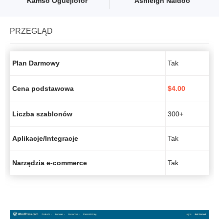
Kamso Oguejiofor
Ashleigh Naidoo
PRZEGLĄD
Plan Darmowy
Tak
Cena podstawowa
$
4.00
Liczba szablonów
300+
Aplikacje/Integracje
Tak
Narzędzia e-commerce
Tak