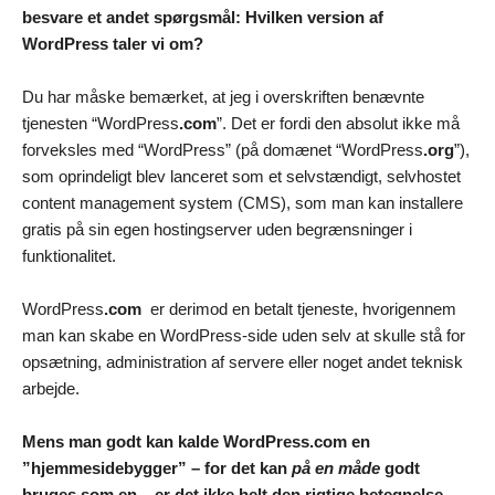
besvare et andet spørgsmål: Hvilken version af
WordPress taler vi om?
Du har måske bemærket, at jeg i overskriften benævnte
tjenesten “WordPress
.com
”. Det er fordi den absolut ikke må
forveksles med “WordPress” (på domænet “WordPress
.org
”),
som oprindeligt blev lanceret som et selvstændigt, selvhostet
content management system (CMS), som man kan installere
gratis på sin egen hostingserver uden begrænsninger i
funktionalitet.
WordPress
.com
er derimod en betalt tjeneste, hvorigennem
man kan skabe en WordPress-side uden selv at skulle stå for
opsætning, administration af servere eller noget andet teknisk
arbejde.
Mens man godt kan kalde WordPress.com en
”hjemmesidebygger” – for det kan
på en måde
godt
bruges som en – er det ikke helt den rigtige betegnelse.