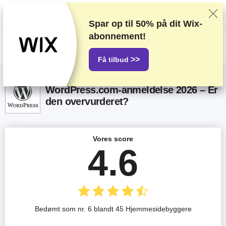
Vi rangerer forhandlere baseret på strenge tests og research, tager også
højde for din feedback og vores kommercielle aftaler med udbydere.
Denne side indeholder affiliate links.
Marketings Offentliggørelse
Spar op til
50%
på dit Wix-
abonnement!
US$
>>
Få tilbud
WordPress.com-anmeldelse 2026 – Er
den overvurderet?
Vores score
4.6
Bedømt som nr. 6 blandt 45 Hjemmesidebyggere