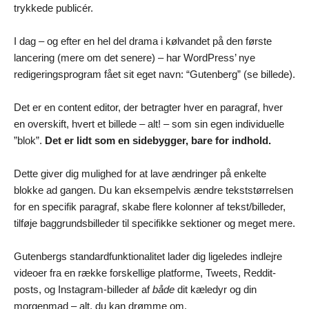
trykkede publicér.
I dag – og efter en hel del drama i kølvandet på den første
lancering (mere om det senere) – har WordPress’ nye
redigeringsprogram fået sit eget navn: “Gutenberg” (se billede).
Det er en content editor, der betragter hver en paragraf, hver
en overskift, hvert et billede – alt! – som sin egen individuelle
”blok”.
Det er lidt som en sidebygger, bare for indhold.
Dette giver dig mulighed for at lave ændringer på enkelte
blokke ad gangen. Du kan eksempelvis ændre tekststørrelsen
for en specifik paragraf, skabe flere kolonner af tekst/billeder,
tilføje baggrundsbilleder til specifikke sektioner og meget mere.
Gutenbergs standardfunktionalitet lader dig ligeledes indlejre
videoer fra en række forskellige platforme, Tweets, Reddit-
posts, og Instagram-billeder af
både
dit kæledyr og din
morgenmad – alt, du kan drømme om.