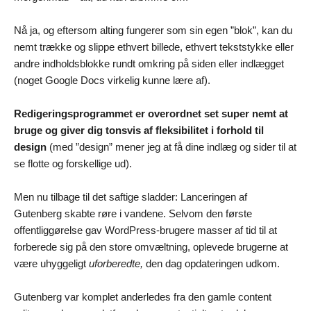
Nå ja, og eftersom alting fungerer som sin egen ”blok”, kan du
nemt trække og slippe ethvert billede, ethvert tekststykke eller
andre indholdsblokke rundt omkring på siden eller indlægget
(noget Google Docs virkelig kunne lære af).
Redigeringsprogrammet er overordnet set super nemt at
bruge og giver dig tonsvis af fleksibilitet i forhold til
design
(med ”design” mener jeg at få dine indlæg og sider til at
se flotte og forskellige ud).
Men nu tilbage til det saftige sladder: Lanceringen af
Gutenberg skabte røre i vandene. Selvom den første
offentliggørelse gav WordPress-brugere masser af tid til at
forberede sig på den store omvæltning, oplevede brugerne at
være uhyggeligt
uforberedte,
den dag opdateringen udkom.
Gutenberg var komplet anderledes fra den gamle content