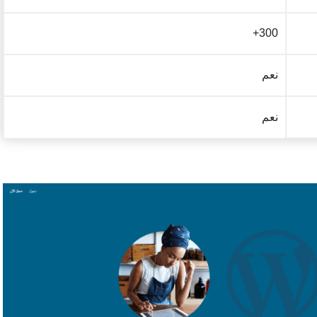
300+
نعم
نعم