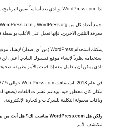
لذا، WordPress.com، والذي يعد أساساً نفس البرنامج، يمكن استخدامه لأي نوع من أنواع المواقع ايضاً.
اجمع أعداد كل من WordPress.org و WordPress.com، وسوف ترى أن
معرفة الثلثين الآخرين، فإنها تعمل على الأغلب بواسطة Joomla، و Drupal، و صور القطط).
يمكنك استخدام WordPress (من أي
استخدامه نظرياً لإنشاء موقع فيسبوك القادم. أعني، لن
الذي يمكن أن يتعامل معه إذا قمت بالأمر بطريقة صحيحة
مكان كان محظور فيه، ويدعم عشرات اللغات (بضعها لم 
وباقات معقولة التكلفة للشركات والتجارة الإلكترونية.
ولكن هل WordPress
com مناسب لك؟ هل أنت من بين الثلث؟
.
لنكتشف الأمر.