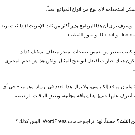
هذا البرنامج يدير أكثر من ثلث الإنترنت!
(إذا كنت تريد
 إصدار) لإنشاء موقع كتيب صغير من خمس صفحات بمتجر مضاف. يمكنك كذلك
 تكون هناك خيارات أفضل لتوضيح المثال، ولكن هذا هو حجم المحتوى
.
في عام 2018، استضافت WordPress.com حوالي 37.5 مليون موقع إلكتروني، ولا يزال هذا العدد في ازدياد. وهو متاح في أي
أتعرف عليها حتى). هناك
باقة مجانية
، وبعض الباقات الرخيصة،
حسناً، لهذا نراجع خدمات WordPress، أليس كذلك؟