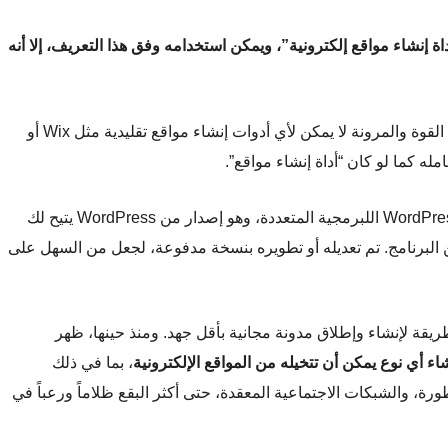
اة إنشاء مواقع إلكترونية”، ويمكن استخدامه وفق هذا التعريف، إلا أنه
لا يزال نظام إدارة محتوى عادي. بمثل، يأتي بمستوى من القوة والمرونة لا يمكن لأي أدوات إنشاء مواقع تقليدية مثل Wix أو
ه كما لو كان “أداة إنشاء مواقع”.
يعتبر WordPress.com أحد المكونات الضخمة لحزمة WordPress اللبرمجية المتعددة، وهو إصدار من WordPress يتيح لك
ن البرنامج. تم تعديله أو تطويره بنسخة مدفوعة، لجعل من السهل على
WordP عام 2005، كان أفضل طريقة لإنشاء وإطلاق مدونة مجانية بأقل جهد. ومنذ حينها، ظهر
اء أي نوع يمكن أن تتخيله من المواقع الإلكترونية
، بما في ذلك
طورة، والشبكات الاجتماعية المعقدة، حتى أكثر البقع ظلاماً ورعباً في