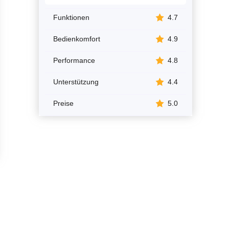
Funktionen
4.7
Bedienkomfort
4.9
Performance
4.8
Unterstützung
4.4
Preise
5.0