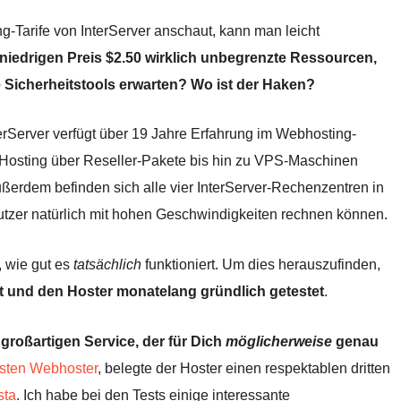
-Tarife von InterServer anschaut, kann man leicht
niedrigen Preis
$
2.50
wirklich unbegrenzte Ressourcen,
 Sicherheitstools erwarten? Wo ist der Haken?
terServer verfügt über 19 Jahre Erfahrung im Webhosting-
d Hosting über Reseller-Pakete bis hin zu VPS-Maschinen
Außerdem befinden sich alle vier InterServer-Rechenzentren in
tzer natürlich mit hohen Geschwindigkeiten rechnen können.
, wie gut es
tatsächlich
funktioniert. Um dies herauszufinden,
et und den Hoster monatelang gründlich getestet
.
großartigen Service, der für Dich
möglicherweise
genau
esten Webhoster
, belegte der Hoster einen respektablen dritten
sta
. Ich habe bei den Tests einige interessante