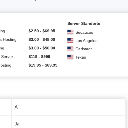
Server-Standorte
ing
$
2.50
-
$
69.95
Secaucus
s Hosting
$
3.00
-
$
48.00
Los Angeles
ing
$
3.00
-
$
50.00
Carlstadt
e Server
$
119
-
$
999
Texas
Hosting
$
19.95
-
$
69.95
A
Ja