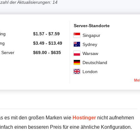
zahl der Aktualisierungen: 14
Server-Standorte
ing
$
1.57
-
$
7.59
Singapur
ing
$
3.49
-
$
13.49
Sydney
e Server
$
69.00
-
$
635
Warsaw
Deutschland
London
Me
as es mit den großen Marken wie
Hostinger
nicht aufnehmen
fach einen besseren Preis für eine ähnliche Konfiguration.