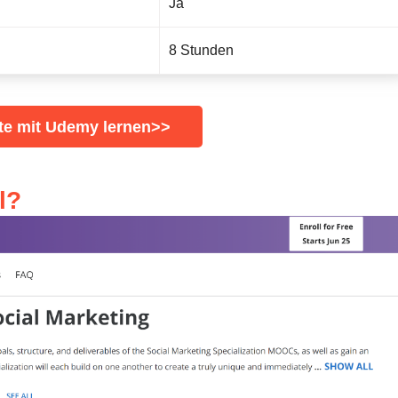
Ja
8 Stunden
te mit Udemy lernen>>
l?