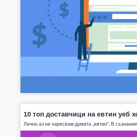
10 топ доставчици на евтин уеб х
Лично аз не харесвам думата „евтин“. В съзнаниет