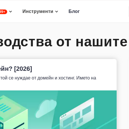
Инструменти
Блог
99+
одства от нашите
йн? [2026]
 той се нуждае от домейн и хостинг. Името на