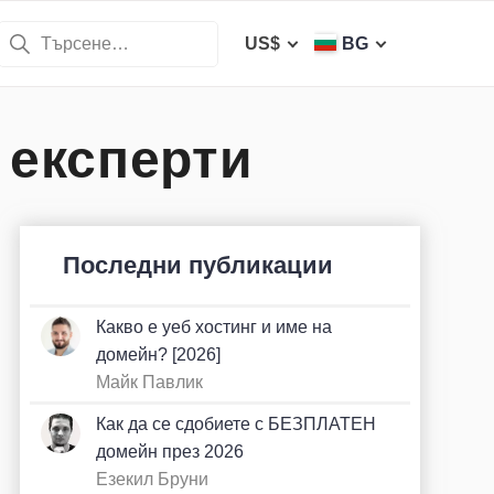
US$
BG
 експерти
Последни публикации
Какво е уеб хостинг и име на
домейн? [2026]
Майк Павлик
Как да се сдобиете с БЕЗПЛАТEН
домейн през 2026
Езекил Бруни