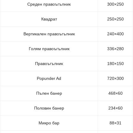
Среден правоъгълник
300×250
Квадрат
250×250
Вертикален правоъгълник
240×400
Голям правоъгълник
336×280
Правоъгълник
180×150
Popunder Ad
720×300
Пълен банер
468×60
Половин банер
234×60
Микро бар
88×31