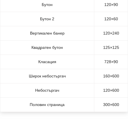
Бутон
120×90
Бутон 2
120×60
Вертикален банер
120×240
Квадратен бутон
125×125
Класация
728×90
Широк небостъргач
160×600
Небостъргач
120×600
Половин страница
300×600