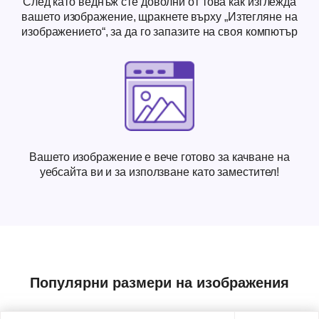
След като веднъж сте доволни от това как изглежда
вашето изображение, щракнете върху „Изтегляне на
изображението“, за да го запазите на своя компютър
Вашето изображение е вече готово за качване на
уебсайта ви и за използване като заместител!
Популярни размери на изображения