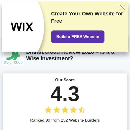
We rank vendors based on rigorous testing and research, but also take
into account your feedback and our commercial agreements with
providers. This page contains affiliate links.
Advertising Disclosure
Create Your Own Website for
Free
US$
Build a FREE Website
Diafan.Cloud Review 2026 – Is it a
Wise Investment?
Our Score
4.3
Ranked 99 from 252 Website Builders