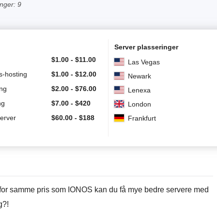
inger: 9
Server plasseringer
$
1.00
-
$
11.00
Las Vegas
-hosting
$
1.00
-
$
12.00
Newark
ng
$
2.00
-
$
76.00
Lenexa
ng
$
7.00
-
$
420
London
server
$
60.00
-
$
188
Frankfurt
n: for samme pris som IONOS kan du få mye bedre servere med
g?!