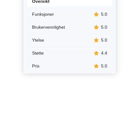
Oversikt
Funksjoner
5.0
Brukervennlighet
5.0
Ytelse
5.0
Støtte
4.4
Pris
5.0