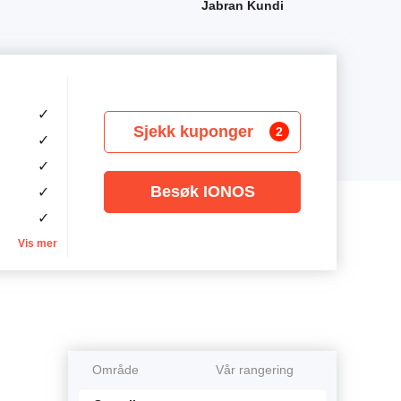
Jabran Kundi
✓
Sjekk kuponger
2
✓
✓
Besøk IONOS
✓
✓
Vis mer
Område
Vår rangering