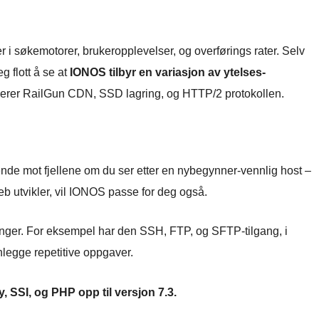
er i søkemotorer, brukeropplevelser, og overførings rater. Selv
g flott å se at
IONOS tilbyr en variasjon av ytelses-
derer RailGun CDN, SSD lagring, og HTTP/2 protokollen.
de mot fjellene om du ser etter en nybegynner-vennlig host –
b utvikler, vil IONOS passe for deg også.
enger. For eksempel har den SSH, FTP, og SFTP-tilgang, i
lanlegge repetitive oppgaver.
, SSI, og PHP opp til versjon 7.3.