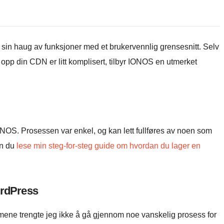
in haug av funksjoner med et brukervennlig grensesnitt. Selv
opp din CDN er litt komplisert, tilbyr IONOS en utmerket
ONOS. Prosessen var enkel, og kan lett fullføres av noen som
an du
lese min steg-for-steg guide om hvordan du lager en
ordPress
ene trengte jeg ikke å gå gjennom noe vanskelig prosess for