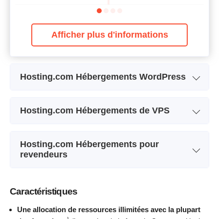
Afficher plus d'informations
Hosting.com Hébergements WordPress
Nom de l'abonnement
Starter
Hosting.com Hébergements de VPS
Stockage
15 GB
Nom de l'abonnement
VPS XS
Bande passante
Illimité
Hosting.com Hébergements pour
Stockage
80 GB
revendeurs
Nombre de sites
1
Bande passante
Illimité
Prix
$
2.99
Nom de l'abonnement
Starter
CPU
2 cores
Caractéristiques
Stockage
60 GB
RAM
4 GB
Une allocation de ressources illimitées avec la plupart
Afficher plus d'informations
Bande passante
600 GB