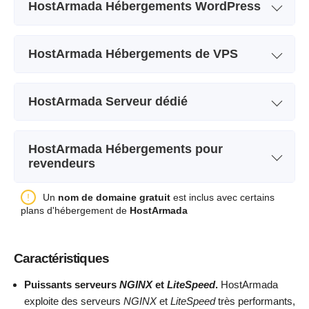
HostArmada Hébergements WordPress
Nom de l'abonnement
WP Launcher
HostArmada Hébergements de VPS
Stockage
15 GB SSD
Nom de l'abonnement
Spark
Bande passante
Unmetered
HostArmada Serveur dédié
Stockage
40 GB SSD
Nombre de sites
1
Nom de l'abonnement
LIFT OFF!
Bande passante
2 TB
Sauvegarde
+
HostArmada Hébergements pour
Stockage
160 GB SSD
revendeurs
CPU
1 Core
Prix
$
1.49
Bande passante
Unmetered
RAM
1 GB
Nom de l'abonnement
Sitedust
Un
nom de domaine gratuit
est inclus avec certains
plans d'hébergement de
HostArmada
CPU
4 Cores
Prix
$
3.69
Stockage
50 GB SSD
Afficher plus d'informations
RAM
8 GB
Bande passante
3 TB
Caractéristiques
Prix
$
81.95
Afficher plus d'informations
Nombre de sites
Illimité
Puissants serveurs
NGINX
et
LiteSpeed
.
HostArmada
Prix
$
19.60
exploite des serveurs
NGINX
et
LiteSpeed
très performants,