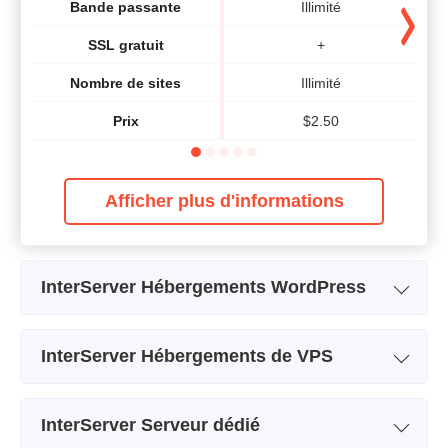
Bande passante
Illimité
SSL gratuit
+
Nombre de sites
Illimité
Prix
$
2.50
Afficher plus d'informations
InterServer Hébergements WordPress
Nom de l'abonnement
VPS – WordPress 1
InterServer Hébergements de VPS
Stockage
40 GB SSD
Nom de l'abonnement
1 Slice - Linux
Bande passante
2 TB
InterServer Serveur dédié
Stockage
40 GB SSD
Prix
$
3.00