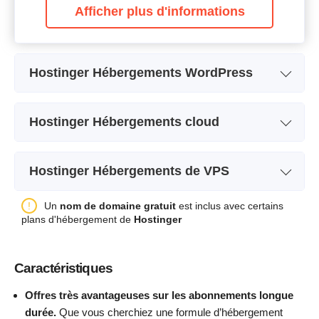
Afficher plus d'informations
Hostinger Hébergements WordPress
Nom de l'abonnement
Premium
Hostinger Hébergements cloud
Stockage
20 GB SSD
Nom de l'abonnement
Cloud Startup
Bande passante
Illimité
Hostinger Hébergements de VPS
Stockage
100 GB NVMe
Nombre de sites
3
Nom de l'abonnement
KVM 1
Un
nom de domaine gratuit
est inclus avec certains
Bande passante
Illimité
Sauvegarde
+
plans d'hébergement de
Hostinger
Stockage
50 GB NVMe
CPU
4 CORES
Prix
$
2.49
Bande passante
4 TB
RAM
4 GB
Caractéristiques
Nombre de mois gratuits
2
CPU
1 CORE
Prix
$
7.49
Offres très avantageuses sur les abonnements longue
RAM
4 GB
durée.
Que vous cherchiez une formule d’hébergement
Nombre de mois gratuits
2