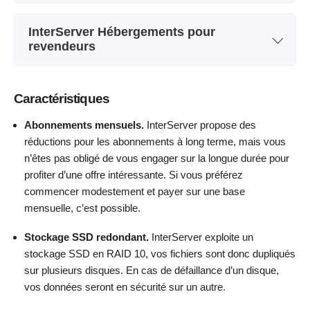
Nom de l'abonnement
AMD EPYC 4344P
Bande passante
2 TB
InterServer Hébergements pour
Stockage
4TB NVMe
revendeurs
CPU
1 CORE
Afficher plus d'informations
Bande passante
1Gbps Unmetered
RAM
2 GB
Nom de l'abonnement
RS ONE
CPU
8 CORES
Caractéristiques
Prix
$
3.00
Stockage
80 GB
RAM
192 GB
Abonnements mensuels.
InterServer propose des
Bande passante
500 GB
réductions pour les abonnements à long terme, mais vous
Prix
$
119
Afficher plus d'informations
Nombre de sites
20
n’êtes pas obligé de vous engager sur la longue durée pour
profiter d’une offre intéressante. Si vous préférez
Prix
$
19.95
commencer modestement et payer sur une base
Afficher plus d'informations
mensuelle, c’est possible.
Stockage SSD redondant.
InterServer exploite un
Afficher plus d'informations
stockage SSD en RAID 10, vos fichiers sont donc dupliqués
sur plusieurs disques. En cas de défaillance d’un disque,
vos données seront en sécurité sur un autre.