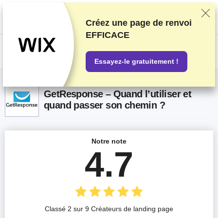
Nous classons nos produits sur la base de tests et de recherches
rigoureux, mais nous tenons également compte de vos commentaires et
des accords commerciaux conclus avec les fournisseurs. Cette page
Créez une page de renvoi
contient des liens d'affiliation.
Information sur la publicité
.
EFFICACE
US$
Essayez-le gratuitement !
GetResponse – Quand l’utiliser et
quand passer son chemin ?
Notre note
4.7
Classé 2 sur 9 Créateurs de landing page